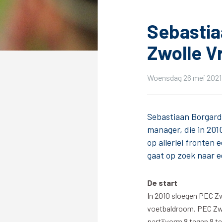
Sebastia
Zwolle 
Tickets
Kaartverkoopinformatie
Woensdag 26 mei 2021 
Koop tickets
Ticket Resale
Sebastiaan Borgardi
Groepsactie
manager, die in 20
Groundhoppers
op allerlei fronten
PEC Zwolle Vrouwen
gaat op zoek naar e
De start
In 2010 sloegen PEC Z
voetbaldroom. PEC Zwol
Algemeen
Route 
partijvorm 8 tegen 8 t