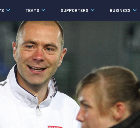
YS
TEAMS
SUPPORTERS
BUSINESS
Algemeen
Historie
Ons verhaal
Contact
Werken bij PEC Zwolle
Governance
Pers
Organisatie
Samenwerkingen
Documenten