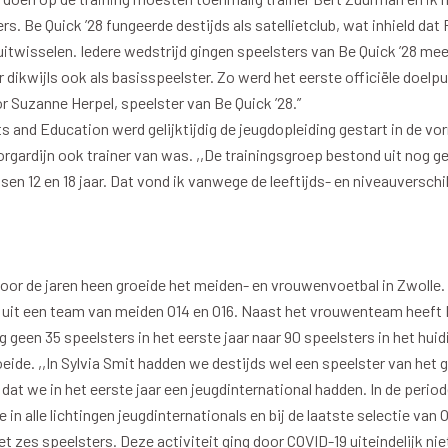
rs. Be Quick ’28 fungeerde destijds als satellietclub, wat inhield da
o
Download iOS
itwisselen. Iedere wedstrijd gingen speelsters van Be Quick ’28 mee.
s
Download Android
 dikwijls ook als basisspeelster. Zo werd het eerste officiële doel
nbaar vervoer
Veelgestelde vrage
Suzanne Herpel, speelster van Be Quick ’28.”
ts and Education werd gelijktijdig de jeugdopleiding gestart in de v
rgardijn ook trainer van was. ,,De trainingsgroep bestond uit nog g
ussen 12 en 18 jaar. Dat vond ik vanwege de leeftijds- en niveauverschi
Vrouwen
PEC Zwolle Vrouwen
Door de jaren heen groeide het meiden- en vrouwenvoetbal in Zwolle
 uit een team van meiden O14 en O16. Naast het vrouwenteam heeft
 geen 35 speelsters in het eerste jaar naar 90 speelsters in het huidi
eide. ,,In Sylvia Smit hadden we destijds wel een speelster van het g
 dat we in het eerste jaar een jeugdinternational hadden. In de peri
in alle lichtingen jeugdinternationals en bij de laatste selectie van
t zes speelsters. Deze activiteit ging door COVID-19 uiteindelijk ni