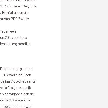
t PEC Zwolle en Be Quick
Betalen
 En niet alleen als
punt van PEC Zwolle
n
orm van een
een 20 speelsters
llen een erg moeilijk
. De trainingsgroepen
 PEC Zwolle ook een
ge jaar.” Ook het aantal
rote Oranje, maar ik
ode voorafgaand aan de
 Oranje O17 waren we
et door, maar het was