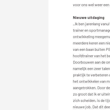
voor ons wel weer een
Nieuwe uitdaging
Merchandise
Supporterszak
,,Ik ben jarenlang van
trainer en sportmanage
Fanshop
Supporterszak
ontwikkeling meegemaak
Webshop
Vakcoördinato
meerdere keren een ni
van een baan buiten P
hoofdtrainer van het b
Doorbouwen aan de ont
namelijk een zeer tale
praktijk te verbeteren
het ontwikkelen van me
Mogelijkheden
Busines
aangetrokken. Door de 
zo groot dat ik er uit
PEC Zwolle Businessclub
Baker 
zich scheiden, is de t
Business seats
Schef
nieuwe job. Dat dit dee