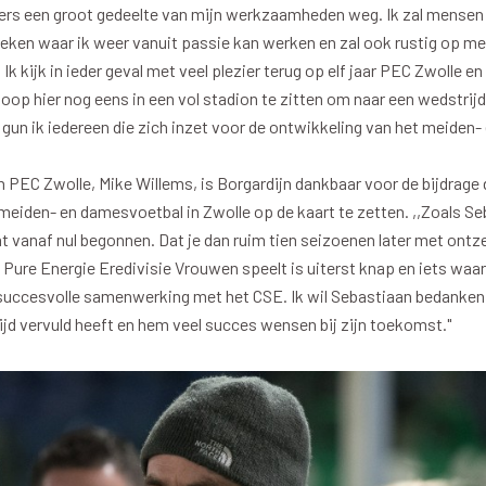
oxen
Strategisch partners
ers een groot gedeelte van mijn werkzaamheden weg. Ik zal mense
zoeken waar ik weer vanuit passie kan werken en zal ook rustig op m
essclub
Businesspartners
Ik kijk in ieder geval met veel plezier terug op elf jaar PEC Zwolle 
Businessleden
 hoop hier nog eens in een vol stadion te zitten om naar een wedstri
Partners PEC Zwolle Vrouw
 gun ik iedereen die zich inzet voor de ontwikkeling van het meiden
EC Zwolle, Mike Willems, is Borgardijn dankbaar voor de bijdrage die
meiden- en damesvoetbal in Zwolle op de kaart te zetten. ,,Zoals Seb
cht vanaf nul begonnen. Dat je dan ruim tien seizoenen later met ontz
Economie
Vitalit
 Pure Energie Eredivisie Vrouwen speelt is uiterst knap en iets waar
 succesvolle samenwerking met het CSE. Ik wil Sebastiaan bedanken 
elijk
Over economie
Pro
ar tijd vervuld heeft en hem veel succes wensen bij zijn toekomst."
chappelijk
Projecten economie
Over