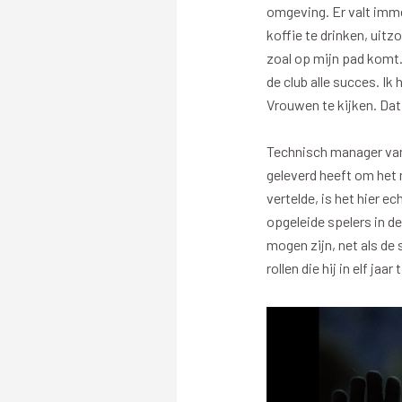
Stadionexposure
Skyb
omgeving. Er valt imm
koffie te drinken, uit
Wedstrijdsponsorschappen
Busin
zoal op mijn pad komt. 
Wedstrijdarrangementen
de club alle succes. Ik
Vrouwen te kijken. Dat
Technisch manager van P
geleverd heeft om het 
vertelde, is het hier e
Regio Zwolle United
Maatschappelijk
opgeleide spelers in de
mogen zijn, net als de
Over Regio Zwolle United
Over maatschapp
rollen die hij in elf ja
Nieuws MVO & Regio
Projecten maats
ANBI-stichting
Goede Doelen
Jaarprogramma