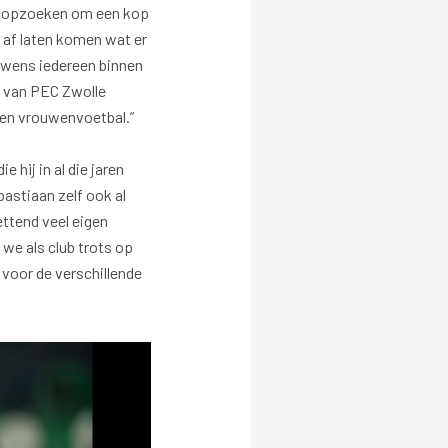
PEC Zwolle Business App
n opzoeken om een kop
e af laten komen wat er
Contact
en wens iedereen binnen
jd van PEC Zwolle
en
- en vrouwenvoetbal.”
 hij in al die jaren
astiaan zelf ook al
ettend veel eigen
eit
Uitgelicht
 we als club trots op
voor de verschillende
jecten vitaliteit
Clubhuis Regio Zwolle
 vitaliteit
Maatschappelijke Diensttijd
Week van de Vitaliteit
Playing for Success
PEC kicks ASS
Talentontwikkeling