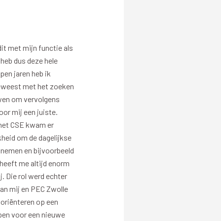
Evenementen
t met mijn functie als
 heb dus deze hele
Open Dag
pen jaren heb ik
Kinderfeestjes
geweest met het zoeken
uwen om vervolgens
or mij een juiste.
 het CSE kwam er
kheid om de dagelijkse
e nemen en bijvoorbeeld
 heeft me altijd enorm
Nieuws & contact
 Die rol werd echter
van mij en PEC Zwolle
Zakelijk nieuws
 oriënteren op een
Zakelijke events
 open voor een nieuwe