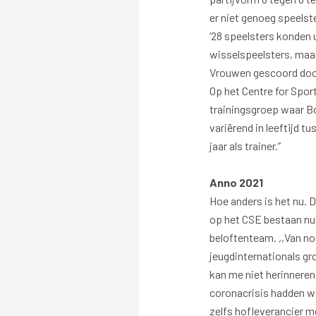
er niet genoeg speelste
Stadionplattegrond
Aut
’28 speelsters konden u
Veelgestelde vragen
Fiet
wisselspeelsters, maar
Fanshop
Ope
Vrouwen gescoord door 
Op het Centre for Spor
trainingsgroep waar Bo
variërend in leeftijd t
jaar als trainer.”
Heren
Anno 2021
Spelers en staf
Hoe anders is het nu. 
Programma
op het CSE bestaan nu
Uitslagen
beloftenteam. ,,Van nog
jeugdinternationals gro
Stand
kan me niet herinneren
Trainingsschema
coronacrisis hadden we 
zelfs hofleverancier me