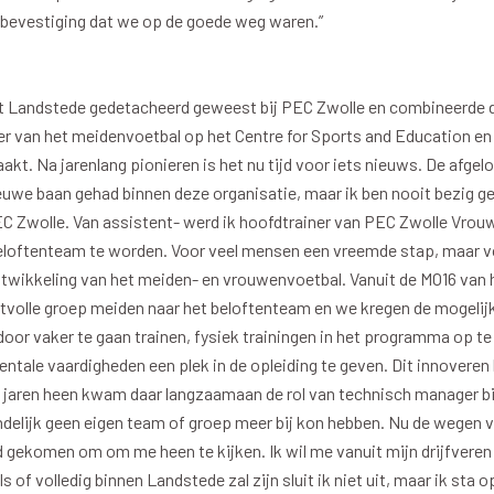
 bevestiging dat we op de goede weg waren.”
en
Supportersclubs
uit Landstede gedetacheerd geweest bij PEC Zwolle en combineerde di
r van het meidenvoetbal op het Centre for Sports and Education en
en
Supportersclub
t. Na jarenlang pionieren is het nu tijd voor iets nieuws. De afgelo
ren
Zwolsch Supporters Collectief
euwe baan gehad binnen deze organisatie, maar ik ben nooit bezig 
Juniorclub
EC Zwolle. Van assistent- werd ik hoofdtrainer van PEC Zwolle Vro
Kidsclub
eloftenteam te worden. Voor veel mensen een vreemde stap, maar vo
wikkeling van het meiden- en vrouwenvoetbal. Vanuit de MO16 van
ntvolle groep meiden naar het beloftenteam en we kregen de mogelij
 door vaker te gaan trainen, fysiek trainingen in het programma op t
ntale vaardigheden een plek in de opleiding te geven. Dit innoveren
sruimtes
Sponsoren
jaren heen kwam daar langzaamaan de rol van technisch manager bij.
eindelijk geen eigen team of groep meer bij kon hebben. Nu de wegen 
Tilly Loge Plus
Hoofdsponsor
ijd gekomen om om me heen te kijken. Ik wil me vanuit mijn drijfveren
fer Groep Loge
Tenuesponsoren
ls of volledig binnen Landstede zal zijn sluit ik niet uit, maar ik sta