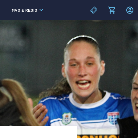
MVO & REGIO
MAC³PARK stadion
MAC³PARK stadion
Lumen Hotel & Events