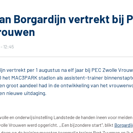
an Borgardijn vertrekt bij 
Vrouwen
Seizoenkaart & Clubcard
Seizoenkaart 2026/2027
- 12:45
Seizoenkaart Vrouwen
Clubcard
jn vertrekt per 1 augustus na elf jaar bij PEC Zwolle Vrou
Voorwaarden seizoenkaart
10 het MAC3PARK stadion als assistent-trainer binnenstapt
 een groot aandeel had in de ontwikkeling van het vrouwenvo
en nieuwe uitdaging.
wolle en onderwijsinstelling Landstede de handen ineen voor meiden
le Vrouwen werd opgericht. ,,Een bijzondere start", blikt
Borgardij
& Parkeren
PEC Zwolle App
e doen op de training moesten toenmalig trainer Bert Zuurman en i