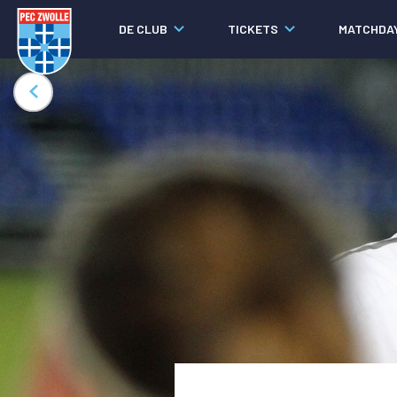
DE CLUB
TICKETS
MATCHDA
Nieuws
Social media
Agenda
Laatste nieuws
Video's
Fotoverslagen