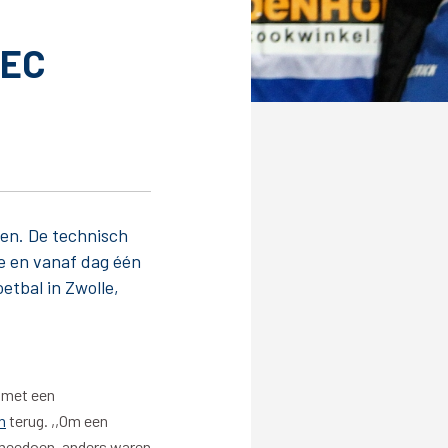
PEC
Service
Inloggen
Contact
wen. De technisch
e en vanaf dag één
etbal in Zwolle,
 met een
n
terug. ,,Om een
Horeca
k meedoen, anders waren