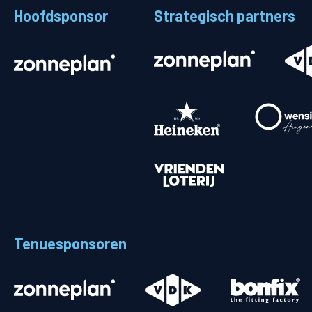
Hoofdsponsor
Strategisch partners
Stadionplattegrond
Aut
Veelgestelde vragen
Fiet
Fanshop
Ope
Heren
Spelers en staf
Programma
Uitslagen
Tenuesponsoren
Stand
Trainingsschema