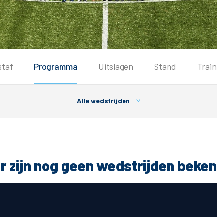
Seizoenkaart & Clubcard
staf
Programma
Uitslagen
Stand
Trai
Seizoenkaart 2026/2027
Seizoenkaart Vrouwen
Alle wedstrijden
Clubcard
Voorwaarden seizoenkaart
r zijn nog geen wedstrijden beke
& Parkeren
PEC Zwolle App