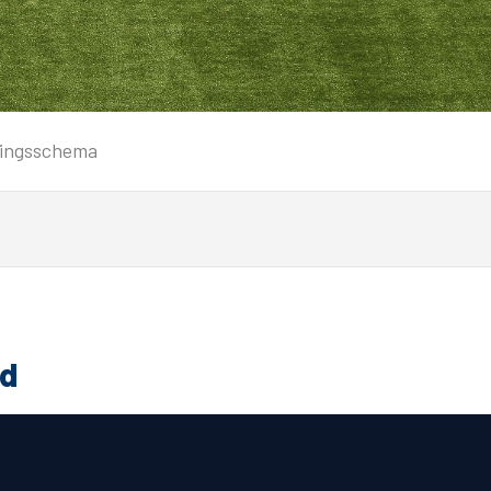
Service
ningsschema
Inloggen
Contact
nd
Horeca