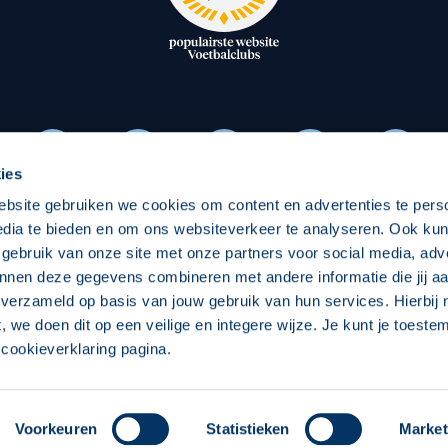
oxen
Strategisch partners
essclub
Businesspartners
Businessleden
Partners PEC Zwolle Vrouw
ies
ebsite gebruiken we cookies om content en advertenties te pers
Economie
Vitalit
edia te bieden en om ons websiteverkeer te analyseren. Ook ku
Download onze App
 gebruik van onze site met onze partners voor social media, adv
elijk
Over economie
Over
nnen deze gegevens combineren met andere informatie die jij aa
 verzameld op basis van jouw gebruik van hun services. Hierbij
chappelijk
Projecten economie
Pro
t, we doen dit op een veilige en integere wijze. Je kunt je toest
cookieverklaring pagina.
 Zwolle
Concept, Ontwerp en Technische Realisatie:
Int
Voorkeuren
Statistieken
Market