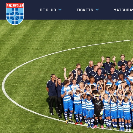
DE CLUB
TICKETS
MATCHDA
Nieuws
Laatste nieuws
Video's
Fotoverslagen
Social media
Agenda