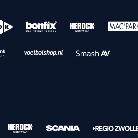
o
Download iOS
s
Download Android
nbaar vervoer
Veelgestelde vrage
Vrouwen
PEC Zwolle Vrouwen