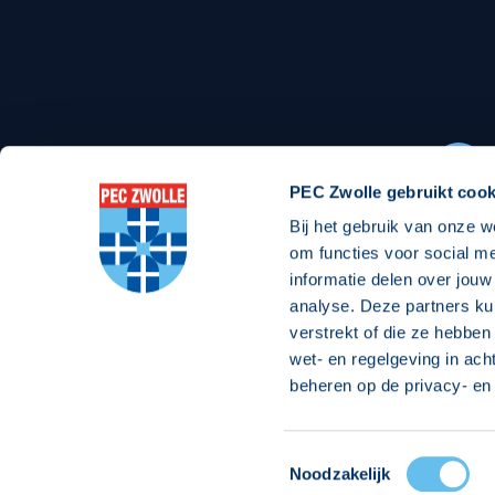
Stadionexposure
Skyb
Wedstrijdsponsorschappen
Busin
Wedstrijdarrangementen
PEC Zwolle gebruikt cook
Bij het gebruik van onze w
Regio Zwolle United
Maatschappelijk
om functies voor social m
informatie delen over jouw
Over Regio Zwolle United
Over maatschapp
analyse. Deze partners ku
verstrekt of die ze hebben
Nieuws MVO & Regio
Projecten maats
wet- en regelgeving in ach
Jaarprogramma
Goede Doelen
beheren op de privacy- en 
ANBI-stichting
Toestemmingsselectie
© 2026 PEC
Noodzakelijk