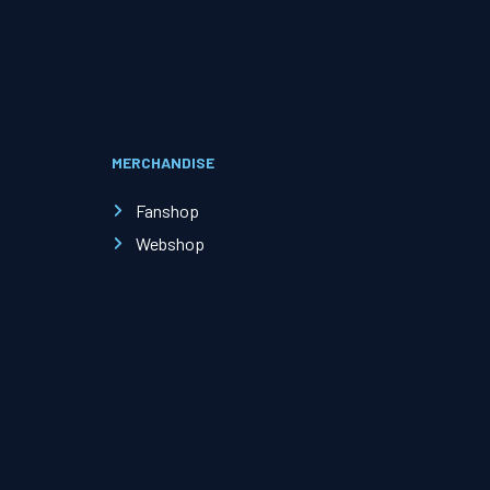
Evenementen
Open Dag
MERCHANDISE
Kinderfeestjes
Fanshop
Webshop
Nieuws & contact
Zakelijk nieuws
Zakelijke events