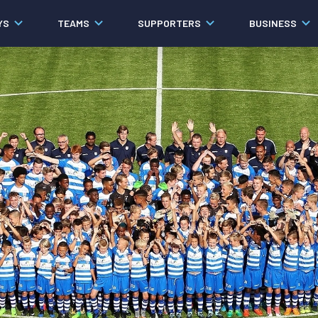
YS
TEAMS
SUPPORTERS
BUSINESS
Algemeen
Historie
Ons verhaal
Contact
Werken bij PEC Zwolle
Organisatie
Governance
Pers
Samenwerkingen
Documenten