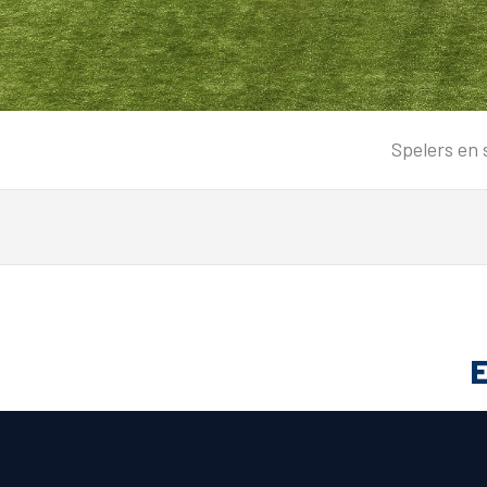
Tickets
Spelers en 
Kaartverkoopinformatie
Koop tickets
Ticket Resale
Groepsactie
PEC Zwolle Vrouwen
Groundhoppers
E
Algemeen
Route 