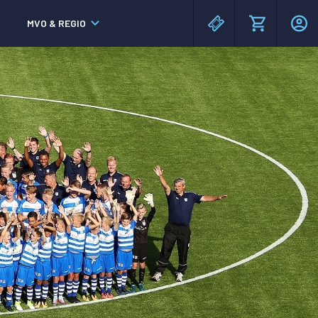
MVO & REGIO
MAC³PARK stadion
MAC³PARK stadion
Lumen Hotel & Events