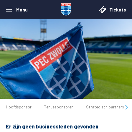
Menu
Tickets
De club
Hoofdsponsor
Tenuesponsoren
Strategisch partners
Tickets
Er zijn geen businessleden gevonden
Matchdays