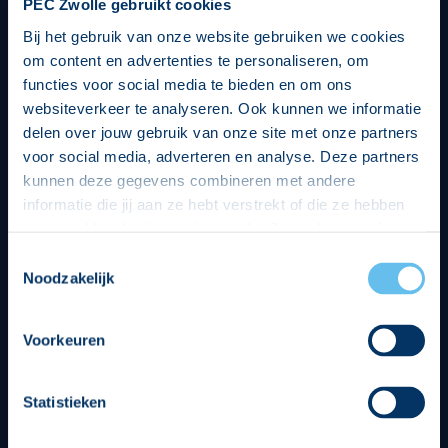
PEC Zwolle gebruikt cookies
Bij het gebruik van onze website gebruiken we cookies
om content en advertenties te personaliseren, om
functies voor social media te bieden en om ons
websiteverkeer te analyseren. Ook kunnen we informatie
delen over jouw gebruik van onze site met onze partners
voor social media, adverteren en analyse. Deze partners
kunnen deze gegevens combineren met andere
informatie die jij aan ze hebt verstrekt of die ze hebben
verzameld op basis van jouw gebruik van hun services.
Hierbij nemen wij wet- en regelgeving in acht, we doen dit
Toestemmingsselectie
op een veilige en integere wijze. Je kunt je toestemming
Noodzakelijk
beheren op de privacy- en cookieverklaring pagina.
Divisie partners
Voorkeuren
Statistieken