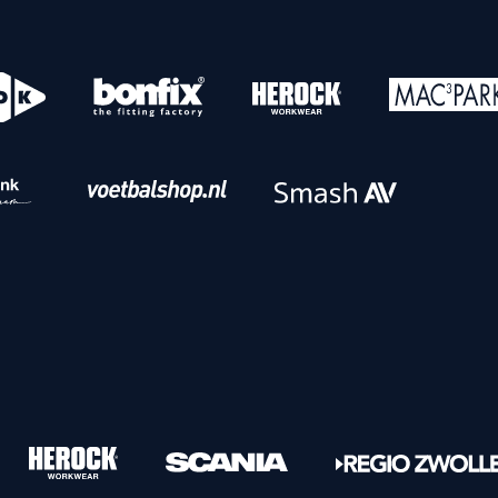
o
Download iOS
s
Download Android
nbaar vervoer
Veelgestelde vrage
Vrouwen
PEC Zwolle Vrouwen