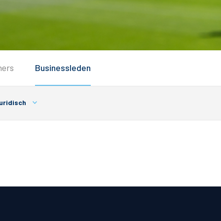
Service
ners
Businessleden
Inloggen
Contact
uridisch
Horeca