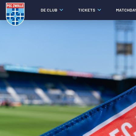
DE CLUB
TICKETS
MATCHDA
Nieuws
Social media
Agenda
Laatste nieuws
Video's
Fotoverslagen