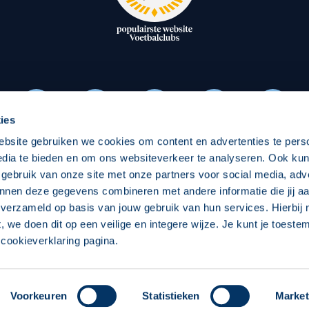
oxen
Strategisch partners
essclub
Businesspartners
Businessleden
Partners PEC Zwolle Vrouw
ies
ebsite gebruiken we cookies om content en advertenties te pers
Economie
Vitalit
edia te bieden en om ons websiteverkeer te analyseren. Ook ku
Download onze App
 gebruik van onze site met onze partners voor social media, adv
elijk
Over economie
Pro
nnen deze gegevens combineren met andere informatie die jij aa
 verzameld op basis van jouw gebruik van hun services. Hierbij
chappelijk
Projecten economie
Over
t, we doen dit op een veilige en integere wijze. Je kunt je toest
cookieverklaring pagina.
 Zwolle
Concept, Ontwerp en Technische Realisatie:
Int
Voorkeuren
Statistieken
Market