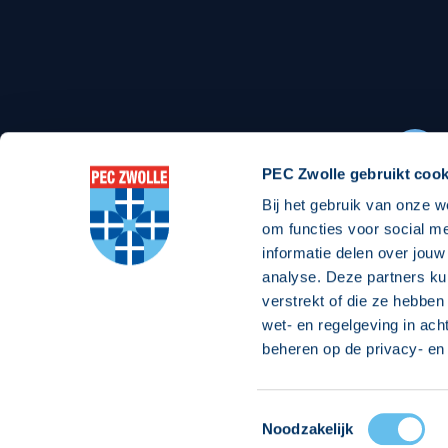
Stadionexposure
Skyb
Wedstrijdsponsorschappen
Busin
Wedstrijdarrangementen
PEC Zwolle gebruikt cook
Bij het gebruik van onze w
Regio Zwolle United
Maatschappelijk
om functies voor social m
informatie delen over jouw
Over Regio Zwolle United
Over maatschapp
analyse. Deze partners ku
verstrekt of die ze hebben
Nieuws MVO & Regio
Projecten maats
wet- en regelgeving in ach
ANBI-stichting
Goede Doelen
beheren op de privacy- en 
Jaarprogramma
Toestemmingsselectie
© 2026 PEC
Noodzakelijk