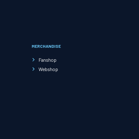
Evenementen
Open Dag
MERCHANDISE
Kinderfeestjes
Fanshop
Webshop
Nieuws & contact
Zakelijk nieuws
Zakelijke events