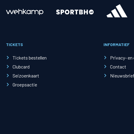
Merchandise
Supporterszak
Fanshop
Supporterszak
TICKETS
INFORMATIEF
Webshop
Vakcoördinato
Tickets bestellen
Privacy- en
Clubcard
Contact
Seizoenkaart
Nieuwsbrie
Groepsactie
Mogelijkheden
Busines
PEC Zwolle Businessclub
Baker 
Business seats
Schef