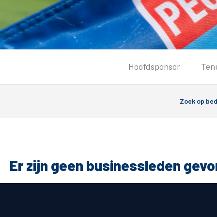
Tickets
Hoofdsponsor
Ten
Kaartverkoopinformatie
Koop tickets
Ticket Resale
Groepsactie
Groundhoppers
PEC Zwolle Vrouwen
Er zijn geen businessleden gev
Algemeen
Route 