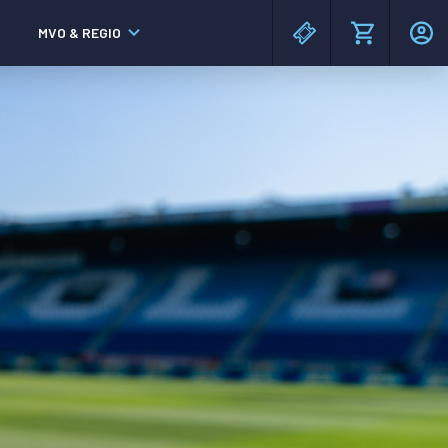
MVO & REGIO
MAC³PARK stadion
MAC³PARK stadion
Lumen Hotel & Events