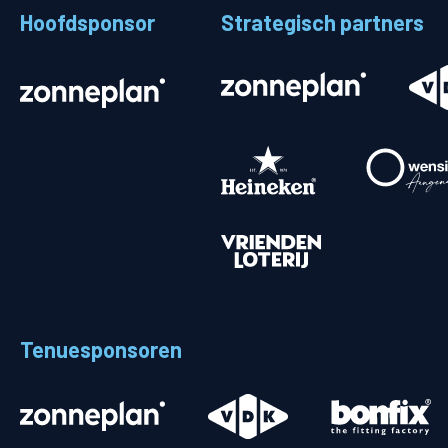
Hoofdsponsor
Strategisch partners
Stadionplattegrond
Aut
Veelgestelde vragen
Fiet
Fanshop
Ope
Heren
Spelers en staf
Programma
Uitslagen
Tenuesponsoren
Stand
Trainingsschema