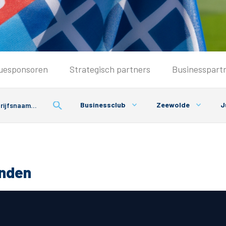
Seizoenkaart & Clubcard
uesponsoren
Strategisch partners
Businesspart
Seizoenkaart 2026/2027
Seizoenkaart Vrouwen
Businessclub
Zeewolde
J
Clubcard
Voorwaarden seizoenkaart
onden
& Parkeren
PEC Zwolle App