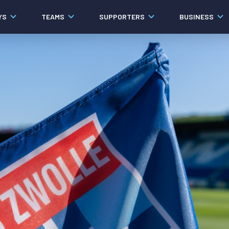
YS
TEAMS
SUPPORTERS
BUSINESS
Algemeen
Historie
Ons verhaal
Contact
Werken bij PEC Zwolle
Governance
Pers
Organisatie
Samenwerkingen
Documenten