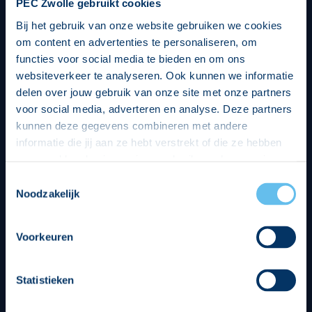
PEC Zwolle gebruikt cookies
Bij het gebruik van onze website gebruiken we cookies
om content en advertenties te personaliseren, om
functies voor social media te bieden en om ons
websiteverkeer te analyseren. Ook kunnen we informatie
delen over jouw gebruik van onze site met onze partners
voor social media, adverteren en analyse. Deze partners
kunnen deze gegevens combineren met andere
informatie die jij aan ze hebt verstrekt of die ze hebben
verzameld op basis van jouw gebruik van hun services.
Hierbij nemen wij wet- en regelgeving in acht, we doen dit
Toestemmingsselectie
op een veilige en integere wijze. Je kunt je toestemming
Noodzakelijk
beheren op de privacy- en cookieverklaring pagina.
Divisie partners
Voorkeuren
Statistieken