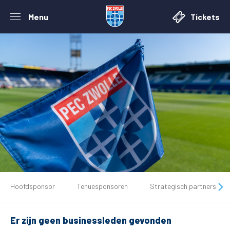
Menu
Tickets
De club
Hoofdsponsor
Tenuesponsoren
Strategisch partners
Tickets
Er zijn geen businessleden gevonden
Matchdays