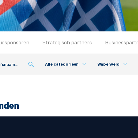
Seizoenkaart & Clubcard
uesponsoren
Strategisch partners
Businesspart
Seizoenkaart 2026/2027
Seizoenkaart Vrouwen
Alle categorieën
Wapenveld
Clubcard
Voorwaarden seizoenkaart
onden
& Parkeren
PEC Zwolle App