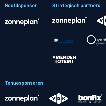
Hoofdsponsor
Strategisch partners
Stadionplattegrond
Aut
Veelgestelde vragen
Fiet
Fanshop
Ope
Heren
Spelers en staf
Programma
Uitslagen
Tenuesponsoren
Stand
Trainingsschema