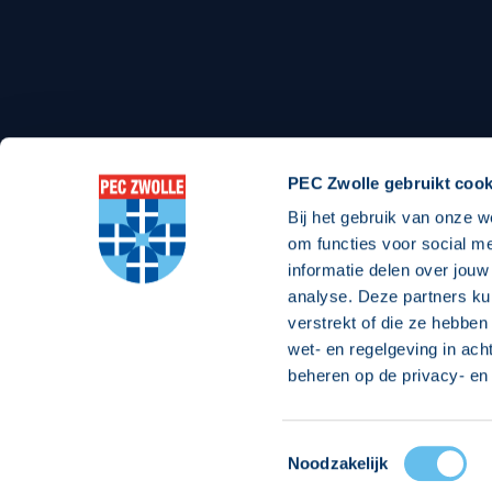
Stadionexposure
Skyb
Wedstrijdsponsorschappen
Busin
Wedstrijdarrangementen
PEC Zwolle gebruikt cook
Bij het gebruik van onze w
om functies voor social m
Regio Zwolle United
Maatschappelijk
informatie delen over jouw
analyse. Deze partners ku
Over Regio Zwolle United
Over maatschapp
verstrekt of die ze hebben
Nieuws MVO & Regio
Projecten maats
wet- en regelgeving in ach
Jaarprogramma
Goede Doelen
beheren op de privacy- en 
ANBI-stichting
Toestemmingsselectie
Noodzakelijk
© 2026 PEC