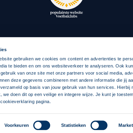
oxen
Strategisch partners
essclub
Businesspartners
Businessleden
Partners PEC Zwolle Vrouw
ies
ebsite gebruiken we cookies om content en advertenties te pers
edia te bieden en om ons websiteverkeer te analyseren. Ook ku
Economie
Vitalit
 gebruik van onze site met onze partners voor social media, adv
Download onze App
nnen deze gegevens combineren met andere informatie die jij aa
elijk
Over economie
Over
 verzameld op basis van jouw gebruik van hun services. Hierbij
chappelijk
Projecten economie
Pro
t, we doen dit op een veilige en integere wijze. Je kunt je toest
cookieverklaring pagina.
Voorkeuren
Statistieken
Market
 Zwolle
Concept, Ontwerp en Technische Realisatie:
Int