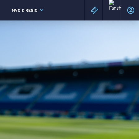
MVO & REGIO
MAC³PARK stadion
MAC³PARK stadion
Lumen Hotel & Events