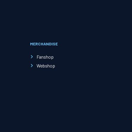
Evenementen
Open Dag
MERCHANDISE
Kinderfeestjes
Fanshop
Webshop
Nieuws & contact
Zakelijk nieuws
Zakelijke events