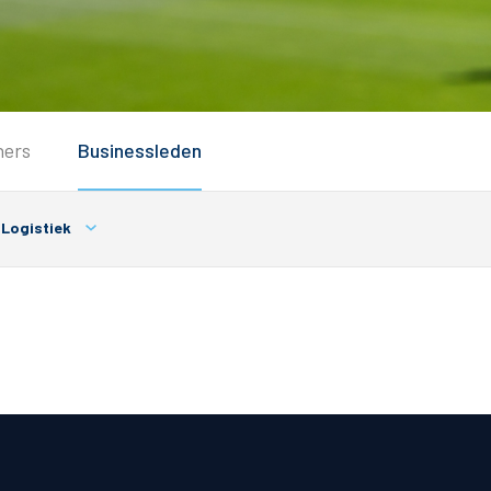
Service
ners
Businessleden
Inloggen
Contact
Logistiek
Horeca