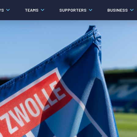
YS
TEAMS
SUPPORTERS
BUSINESS
Algemeen
Historie
Ons verhaal
Contact
Werken bij PEC Zwolle
Organisatie
Governance
Pers
Samenwerkingen
Documenten