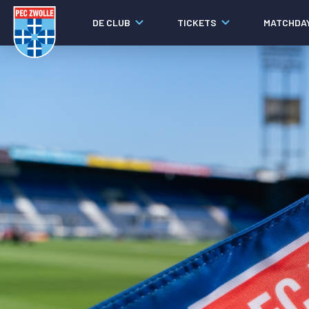
DE CLUB
TICKETS
MATCHDA
Nieuws
Laatste nieuws
Video's
Fotoverslagen
Social media
Agenda