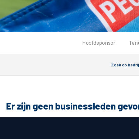
Tickets
Hoofdsponsor
Ten
Kaartverkoopinformatie
Koop tickets
Ticket Resale
Groepsactie
PEC Zwolle Vrouwen
Groundhoppers
Er zijn geen businessleden gev
Algemeen
Route 