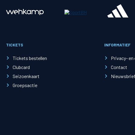
Merchandise
Supporterszak
Fanshop
Supporterszak
TICKETS
INFORMATIEF
Webshop
Vakcoördinato
Tickets bestellen
Privacy- en
Clubcard
Contact
Seizoenkaart
Nieuwsbrie
Groepsactie
Mogelijkheden
Busines
PEC Zwolle Businessclub
Baker 
Business seats
Schef