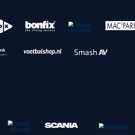
o
Download iOS
s
Download Android
nbaar vervoer
Veelgestelde vrage
Vrouwen
PEC Zwolle Vrouwen