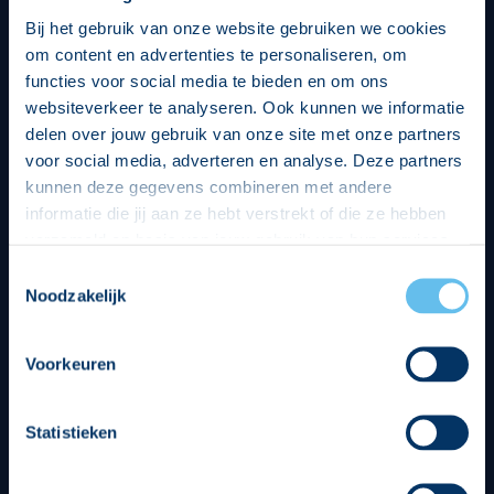
Bij het gebruik van onze website gebruiken we cookies
om content en advertenties te personaliseren, om
functies voor social media te bieden en om ons
websiteverkeer te analyseren. Ook kunnen we informatie
delen over jouw gebruik van onze site met onze partners
voor social media, adverteren en analyse. Deze partners
kunnen deze gegevens combineren met andere
informatie die jij aan ze hebt verstrekt of die ze hebben
verzameld op basis van jouw gebruik van hun services.
Hierbij nemen wij wet- en regelgeving in acht, we doen dit
Toestemmingsselectie
op een veilige en integere wijze. Je kunt je toestemming
Noodzakelijk
beheren op de privacy- en cookieverklaring pagina.
Divisie partners
Voorkeuren
Statistieken