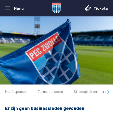
Menu
Tickets
De club
Hoofdsponsor
Tenuesponsoren
Strategisch partners
Tickets
Er zijn geen businessleden gevonden
Matchdays