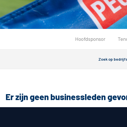
Tickets
Hoofdsponsor
Ten
Kaartverkoopinformatie
Koop tickets
Ticket Resale
Groepsactie
PEC Zwolle Vrouwen
Groundhoppers
Er zijn geen businessleden gev
Algemeen
Route 