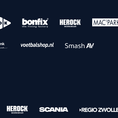
o
Download iOS
s
Download Android
nbaar vervoer
Veelgestelde vrage
Vrouwen
PEC Zwolle Vrouwen