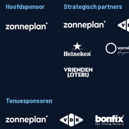
Hoofdsponsor
Strategisch partners
Stadionplattegrond
Aut
Veelgestelde vragen
Fiet
Fanshop
Ope
Heren
Spelers en staf
Programma
Uitslagen
Tenuesponsoren
Stand
Trainingsschema