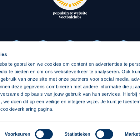
oxen
Strategisch partners
essclub
Businesspartners
Businessleden
Partners PEC Zwolle Vrouw
ies
ebsite gebruiken we cookies om content en advertenties te pers
Economie
Vitalit
edia te bieden en om ons websiteverkeer te analyseren. Ook ku
Download onze App
 gebruik van onze site met onze partners voor social media, adv
elijk
Over economie
Over
nnen deze gegevens combineren met andere informatie die jij aa
 verzameld op basis van jouw gebruik van hun services. Hierbij
chappelijk
Projecten economie
Pro
t, we doen dit op een veilige en integere wijze. Je kunt je toest
cookieverklaring pagina.
 Zwolle
Concept, Ontwerp en Technische Realisatie:
Int
Voorkeuren
Statistieken
Market