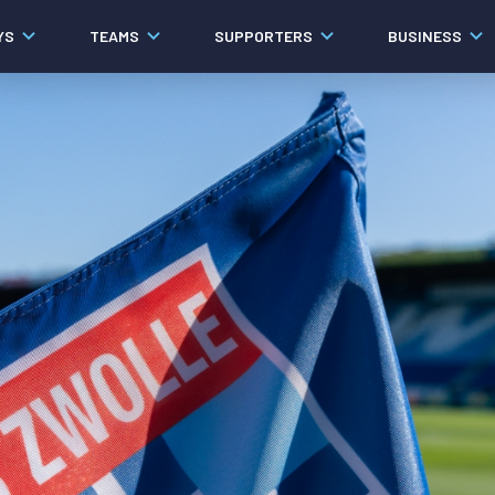
YS
TEAMS
SUPPORTERS
BUSINESS
Algemeen
Historie
Ons verhaal
Contact
Werken bij PEC Zwolle
Organisatie
Governance
Pers
Samenwerkingen
Documenten