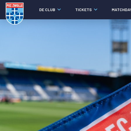
DE CLUB
TICKETS
MATCHDA
Nieuws
Laatste nieuws
Video's
Fotoverslagen
Social media
Agenda