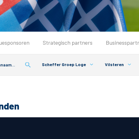
Seizoenkaart & Clubcard
uesponsoren
Strategisch partners
Businesspart
Seizoenkaart 2026/2027
Seizoenkaart Vrouwen
Scheffer Groep Loge
Vilsteren
Clubcard
Voorwaarden seizoenkaart
onden
& Parkeren
PEC Zwolle App