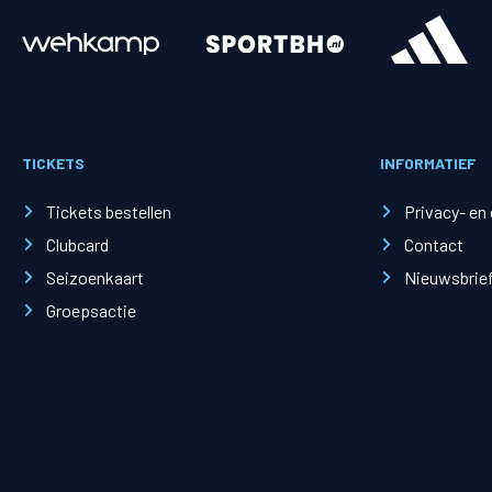
Merchandise
Supporterszak
Fanshop
Supporterszak
TICKETS
INFORMATIEF
Webshop
Vakcoördinato
Tickets bestellen
Privacy- en
Clubcard
Contact
Seizoenkaart
Nieuwsbrie
Groepsactie
Mogelijkheden
Busines
PEC Zwolle Businessclub
Baker 
Business seats
Schef