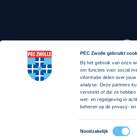
Stadionexposure
Skyb
Wedstrijdsponsorschappen
Busin
Wedstrijdarrangementen
PEC Zwolle gebruikt cook
Bij het gebruik van onze w
Regio Zwolle United
Maatschappelijk
om functies voor social m
informatie delen over jouw
Over Regio Zwolle United
Over maatschapp
analyse. Deze partners ku
verstrekt of die ze hebben
Nieuws MVO & Regio
Projecten maats
wet- en regelgeving in ach
Jaarprogramma
Goede Doelen
beheren op de privacy- en 
ANBI-stichting
Toestemmingsselectie
© 2026 PEC
Noodzakelijk