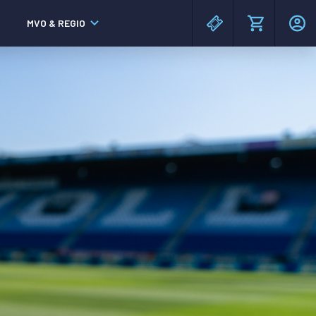
MVO & REGIO
MAC³PARK stadion
MAC³PARK stadion
Lumen Hotel & Events