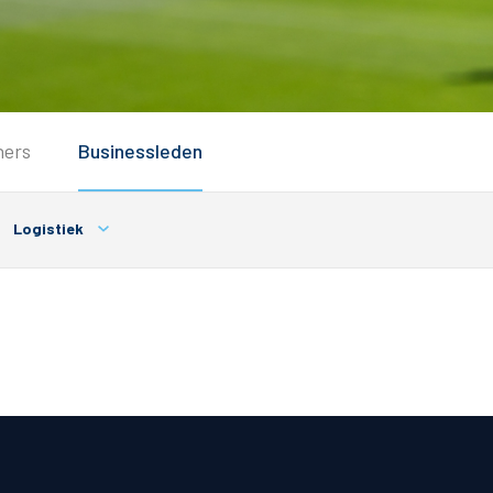
Service
ners
Businessleden
Inloggen
Contact
Logistiek
Horeca