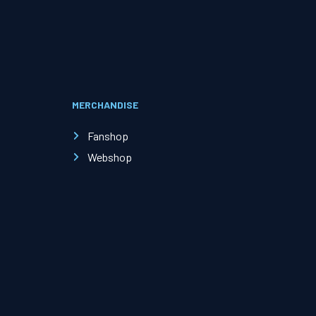
Evenementen
Open Dag
MERCHANDISE
Kinderfeestjes
Fanshop
Webshop
Nieuws & contact
Zakelijk nieuws
Zakelijke events