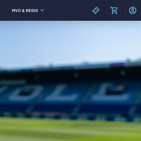
MVO & REGIO
MAC³PARK stadion
MAC³PARK stadion
Lumen Hotel & Events