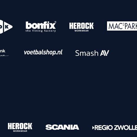
o
Download iOS
s
Download Android
nbaar vervoer
Veelgestelde vrage
Vrouwen
PEC Zwolle Vrouwen