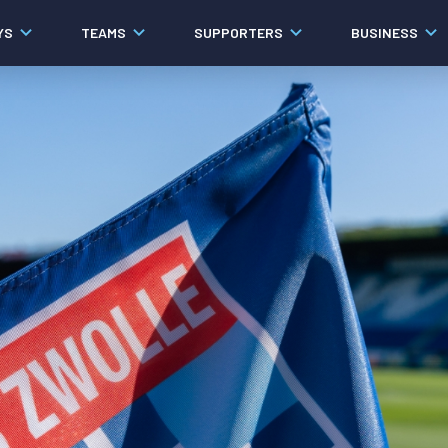
YS
TEAMS
SUPPORTERS
BUSINESS
Algemeen
Historie
Ons verhaal
Contact
Werken bij PEC Zwolle
Organisatie
Governance
Pers
Samenwerkingen
Documenten