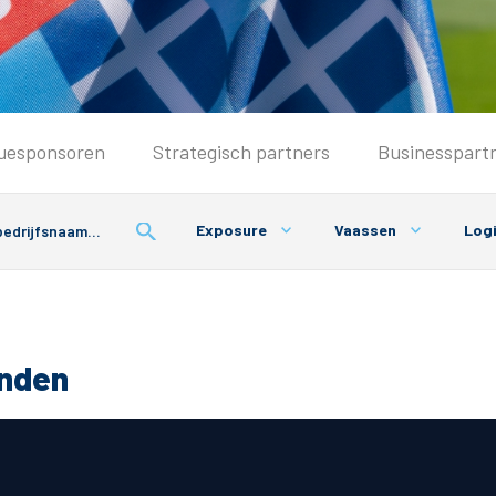
Seizoenkaart & Clubcard
uesponsoren
Strategisch partners
Businesspart
Seizoenkaart 2026/2027
Seizoenkaart Vrouwen
Exposure
Vaassen
Logi
Clubcard
Voorwaarden seizoenkaart
onden
& Parkeren
PEC Zwolle App