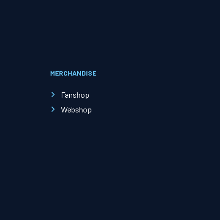
Evenementen
Open Dag
MERCHANDISE
Kinderfeestjes
Fanshop
Webshop
Nieuws & contact
Zakelijk nieuws
Zakelijke events