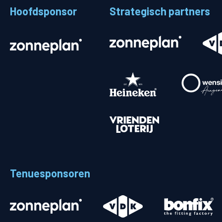
Hoofdsponsor
Strategisch partners
Stadionplattegrond
Aut
Veelgestelde vragen
Fiet
Fanshop
Ope
Heren
Spelers en staf
Programma
Uitslagen
Tenuesponsoren
Stand
Trainingsschema