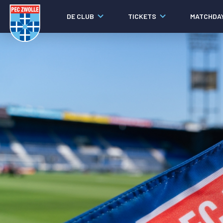
DE CLUB
TICKETS
MATCHDA
Nieuws
Laatste nieuws
Video's
Fotoverslagen
Social media
Agenda