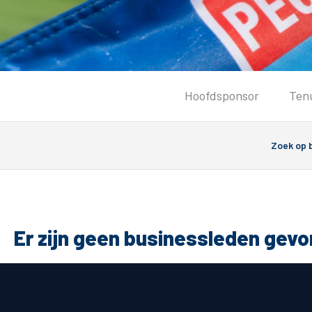
Tickets
Hoofdsponsor
Ten
Kaartverkoopinformatie
Koop tickets
Ticket Resale
Groepsactie
PEC Zwolle Vrouwen
Groundhoppers
Er zijn geen businessleden gev
Algemeen
Route 