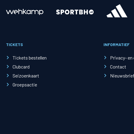
Merchandise
Supporterszak
Fanshop
Supporterszak
TICKETS
INFORMATIEF
Webshop
Vakcoördinato
Tickets bestellen
Privacy- en
Clubcard
Contact
Seizoenkaart
Nieuwsbrie
Groepsactie
Mogelijkheden
Busines
PEC Zwolle Businessclub
Baker 
Business seats
Schef