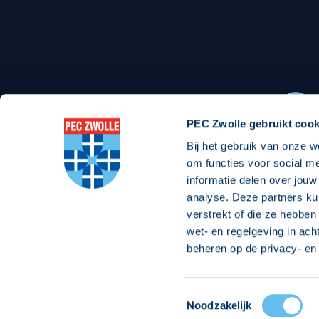
Stadionexposure
Skyb
Wedstrijdsponsorschappen
Busin
Wedstrijdarrangementen
PEC Zwolle gebruikt cook
Bij het gebruik van onze w
Regio Zwolle United
Maatschappelijk
om functies voor social m
informatie delen over jouw
Over Regio Zwolle United
Over maatschapp
analyse. Deze partners ku
verstrekt of die ze hebben
Nieuws MVO & Regio
Projecten maats
wet- en regelgeving in ach
Jaarprogramma
Goede Doelen
beheren op de privacy- en 
ANBI-stichting
Toestemmingsselectie
© 2026 PEC
Noodzakelijk