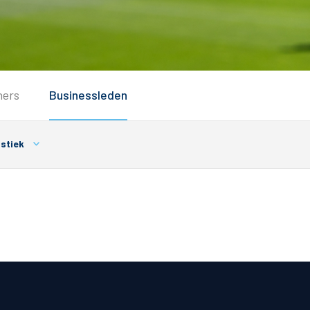
Service
ners
Businessleden
Inloggen
Contact
stiek
Horeca