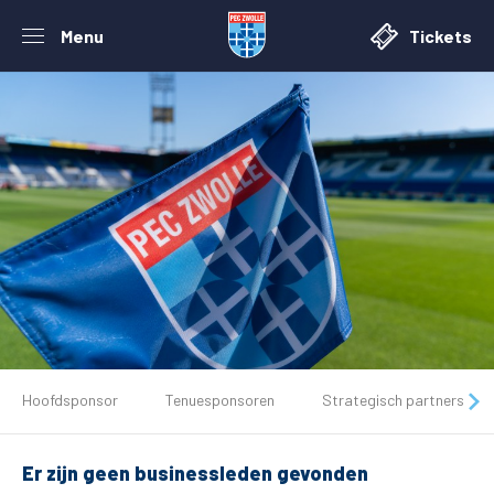
Menu
Tickets
De club
Hoofdsponsor
Tenuesponsoren
Strategisch partners
Tickets
Er zijn geen businessleden gevonden
Matchdays