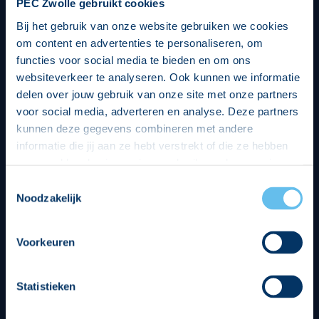
PEC Zwolle gebruikt cookies
Bij het gebruik van onze website gebruiken we cookies
om content en advertenties te personaliseren, om
functies voor social media te bieden en om ons
websiteverkeer te analyseren. Ook kunnen we informatie
delen over jouw gebruik van onze site met onze partners
voor social media, adverteren en analyse. Deze partners
kunnen deze gegevens combineren met andere
informatie die jij aan ze hebt verstrekt of die ze hebben
verzameld op basis van jouw gebruik van hun services.
Hierbij nemen wij wet- en regelgeving in acht, we doen dit
Toestemmingsselectie
op een veilige en integere wijze. Je kunt je toestemming
Noodzakelijk
beheren op de privacy- en cookieverklaring pagina.
Divisie partners
Voorkeuren
Statistieken