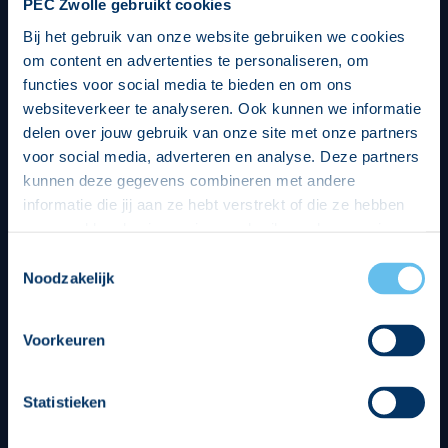
PEC Zwolle gebruikt cookies
Bij het gebruik van onze website gebruiken we cookies
om content en advertenties te personaliseren, om
functies voor social media te bieden en om ons
websiteverkeer te analyseren. Ook kunnen we informatie
delen over jouw gebruik van onze site met onze partners
voor social media, adverteren en analyse. Deze partners
kunnen deze gegevens combineren met andere
informatie die jij aan ze hebt verstrekt of die ze hebben
verzameld op basis van jouw gebruik van hun services.
Hierbij nemen wij wet- en regelgeving in acht, we doen dit
Toestemmingsselectie
op een veilige en integere wijze. Je kunt je toestemming
Noodzakelijk
beheren op de privacy- en cookieverklaring pagina.
Divisie partners
Voorkeuren
Statistieken