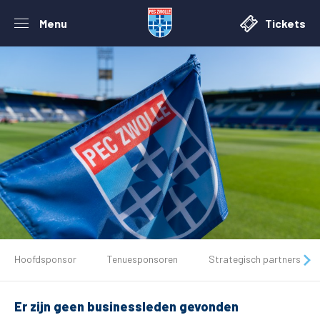
Menu
Tickets
De club
Hoofdsponsor
Tenuesponsoren
Strategisch partners
Tickets
Er zijn geen businessleden gevonden
Matchdays