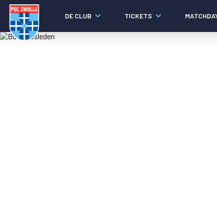
DE CLUB
TICKETS
MATCHDA
Nieuws
Laatste nieuws
Video's
Fotoverslagen
Social media
Agenda