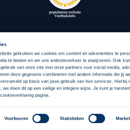
oxen
Strategisch partners
essclub
Businesspartners
Businessleden
Partners PEC Zwolle Vrouw
ies
ebsite gebruiken we cookies om content en advertenties te pers
edia te bieden en om ons websiteverkeer te analyseren. Ook ku
Economie
Vitalit
 gebruik van onze site met onze partners voor social media, adv
Download onze App
nnen deze gegevens combineren met andere informatie die jij aa
elijk
Over economie
Over
 verzameld op basis van jouw gebruik van hun services. Hierbij
t, we doen dit op een veilige en integere wijze. Je kunt je toest
chappelijk
Projecten economie
Pro
cookieverklaring pagina.
 Zwolle
Concept, Ontwerp en Technische Realisatie:
Int
Voorkeuren
Statistieken
Market