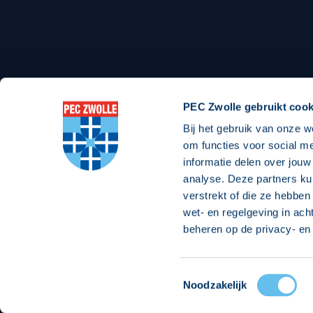
Stadionexposure
Skyb
Wedstrijdsponsorschappen
Busin
Wedstrijdarrangementen
PEC Zwolle gebruikt cook
Bij het gebruik van onze w
om functies voor social m
Regio Zwolle United
Maatschappelijk
informatie delen over jouw
analyse. Deze partners ku
Over Regio Zwolle United
Over maatschapp
verstrekt of die ze hebben
wet- en regelgeving in ach
Nieuws MVO & Regio
Projecten maats
beheren op de privacy- en 
Jaarprogramma
Goede Doelen
ANBI-stichting
Toestemmingsselectie
© 2026 PEC
Noodzakelijk