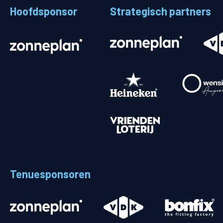
Hoofdsponsor
Strategisch partners
Stadionplattegrond
Aut
Veelgestelde vragen
Fiet
Fanshop
Ope
Heren
Spelers en staf
Programma
Uitslagen
Tenuesponsoren
Stand
Trainingsschema