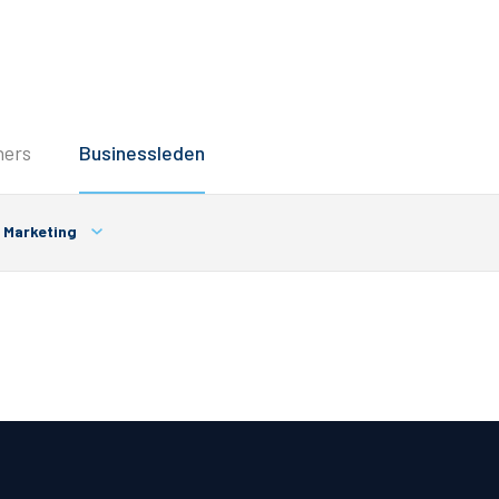
Service
ners
Businessleden
Inloggen
Contact
Marketing
Horeca