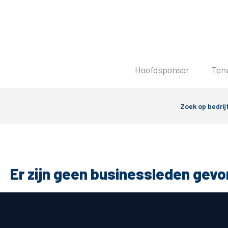
Tickets
Hoofdsponsor
Ten
Kaartverkoopinformatie
Koop tickets
Ticket Resale
Groepsactie
PEC Zwolle Vrouwen
Groundhoppers
Er zijn geen businessleden gev
Algemeen
Route 