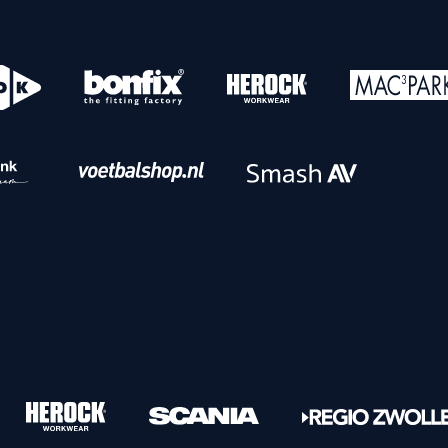
o
Download iOS
s
Download Android
nbaar vervoer
Veelgestelde vrage
Vrouwen
PEC Zwolle Vrouwen