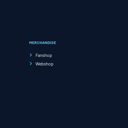
Evenementen
Open Dag
MERCHANDISE
Kinderfeestjes
Fanshop
Webshop
Nieuws & contact
Zakelijk nieuws
Zakelijke events