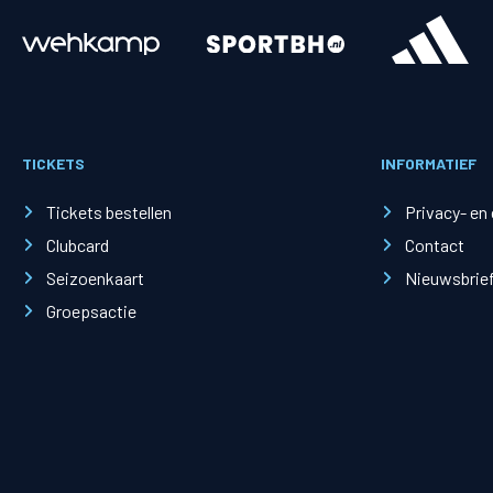
Merchandise
Supporterszak
Fanshop
Supporterszak
TICKETS
INFORMATIEF
Webshop
Vakcoördinato
Tickets bestellen
Privacy- en
Clubcard
Contact
Seizoenkaart
Nieuwsbrie
Groepsactie
Mogelijkheden
Busines
PEC Zwolle Businessclub
Baker 
Business seats
Schef