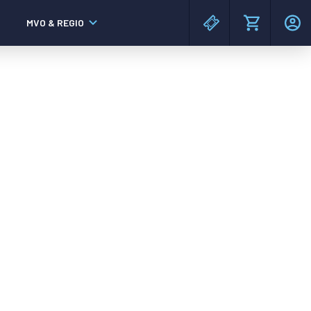
MVO & REGIO
MAC³PARK stadion
MAC³PARK stadion
Lumen Hotel & Events