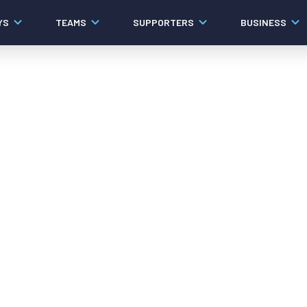
YS
TEAMS
SUPPORTERS
BUSINESS
Algemeen
Historie
Ons verhaal
Contact
Werken bij PEC Zwolle
Organisatie
Governance
Pers
Samenwerkingen
Documenten