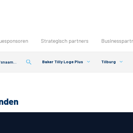
Seizoenkaart & Clubcard
uesponsoren
Strategisch partners
Businesspart
Seizoenkaart 2026/2027
Seizoenkaart Vrouwen
Baker Tilly Loge Plus
Tilburg
Clubcard
Voorwaarden seizoenkaart
onden
& Parkeren
PEC Zwolle App