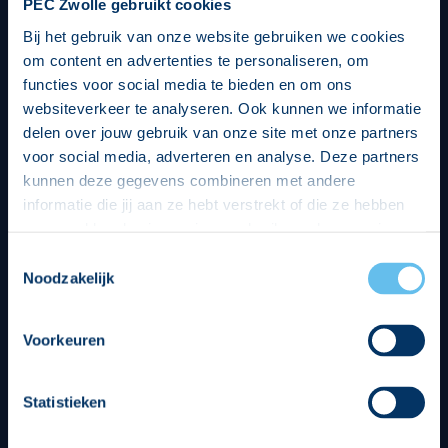
PEC Zwolle gebruikt cookies
Bij het gebruik van onze website gebruiken we cookies
om content en advertenties te personaliseren, om
functies voor social media te bieden en om ons
websiteverkeer te analyseren. Ook kunnen we informatie
delen over jouw gebruik van onze site met onze partners
voor social media, adverteren en analyse. Deze partners
kunnen deze gegevens combineren met andere
informatie die jij aan ze hebt verstrekt of die ze hebben
verzameld op basis van jouw gebruik van hun services.
Hierbij nemen wij wet- en regelgeving in acht, we doen dit
Toestemmingsselectie
op een veilige en integere wijze. Je kunt je toestemming
Noodzakelijk
beheren op de privacy- en cookieverklaring pagina.
Divisie partners
Voorkeuren
Statistieken