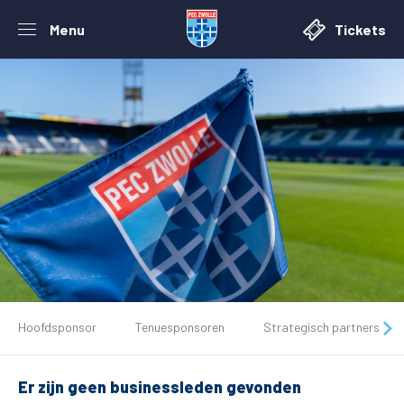
Menu
Tickets
De club
Hoofdsponsor
Tenuesponsoren
Strategisch partners
Tickets
Er zijn geen businessleden gevonden
Matchdays