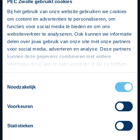
PEC Zwolle gebruikt cookies
Bij het gebruik van onze website gebruiken we cookies
om content en advertenties te personaliseren, om
functies voor social media te bieden en om ons
websiteverkeer te analyseren. Ook kunnen we informatie
delen over jouw gebruik van onze site met onze partners
voor social media, adverteren en analyse. Deze partners
kunnen deze gegevens combineren met andere
informatie die jij aan ze hebt verstrekt of die ze hebben
verzameld op basis van jouw gebruik van hun services.
Hierbij nemen wij wet- en regelgeving in acht, we doen dit
Toestemmingsselectie
op een veilige en integere wijze. Je kunt je toestemming
Noodzakelijk
beheren op de privacy- en cookieverklaring pagina.
Divisie partners
Voorkeuren
Statistieken