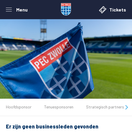
Menu
Tickets
De club
Hoofdsponsor
Tenuesponsoren
Strategisch partners
Tickets
Er zijn geen businessleden gevonden
Matchdays