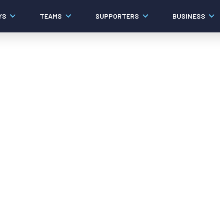
YS
TEAMS
SUPPORTERS
BUSINESS
Algemeen
Historie
Ons verhaal
Contact
Werken bij PEC Zwolle
Governance
Pers
Organisatie
Samenwerkingen
Documenten