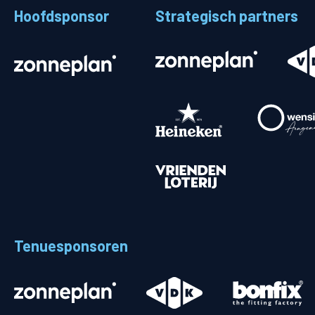
Hoofdsponsor
Strategisch partners
Stadionplattegrond
Aut
Veelgestelde vragen
Fiet
Fanshop
Ope
Heren
Spelers en staf
Programma
Uitslagen
Tenuesponsoren
Stand
Trainingsschema