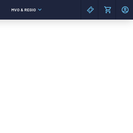
MVO & REGIO
MAC³PARK stadion
MAC³PARK stadion
Lumen Hotel & Events