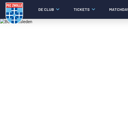
DE CLUB
TICKETS
MATCHDA
Nieuws
Social media
Agenda
Laatste nieuws
Video's
Fotoverslagen