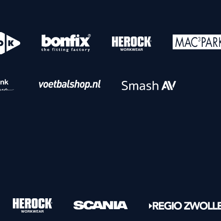
o
Download iOS
s
Download Android
nbaar vervoer
Veelgestelde vrage
Vrouwen
PEC Zwolle Vrouwen