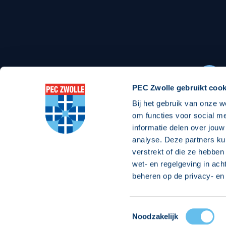
Stadionexposure
Skyb
Wedstrijdsponsorschappen
Busin
Wedstrijdarrangementen
PEC Zwolle gebruikt cook
Bij het gebruik van onze w
Regio Zwolle United
Maatschappelijk
om functies voor social m
informatie delen over jouw
Over Regio Zwolle United
Over maatschapp
analyse. Deze partners ku
verstrekt of die ze hebben
Nieuws MVO & Regio
Projecten maats
wet- en regelgeving in ach
ANBI-stichting
Goede Doelen
beheren op de privacy- en 
Jaarprogramma
Toestemmingsselectie
© 2026 PEC
Noodzakelijk