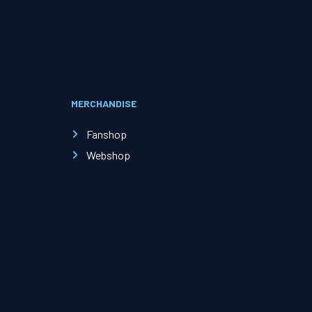
Evenementen
Open Dag
MERCHANDISE
Kinderfeestjes
Fanshop
Webshop
Nieuws & contact
Zakelijk nieuws
Zakelijke events