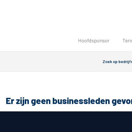
Tickets
Hoofdsponsor
Ten
Kaartverkoopinformatie
Koop tickets
Ticket Resale
Groepsactie
Groundhoppers
PEC Zwolle Vrouwen
Er zijn geen businessleden gev
Algemeen
Route 