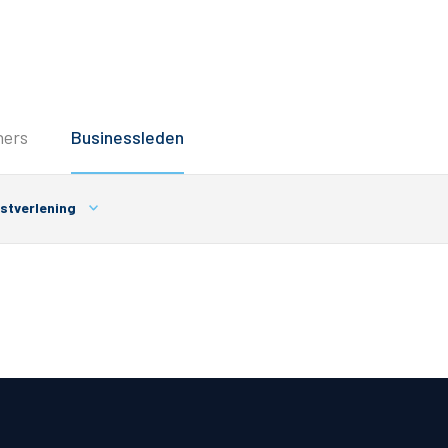
Service
ners
Businessleden
Inloggen
Contact
nstverlening
Horeca