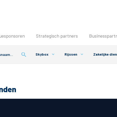
Seizoenkaart & Clubcard
uesponsoren
Strategisch partners
Businesspart
Seizoenkaart 2026/2027
Seizoenkaart Vrouwen
Skybox
Rijssen
Zakelijke die
Clubcard
Voorwaarden seizoenkaart
onden
& Parkeren
PEC Zwolle App