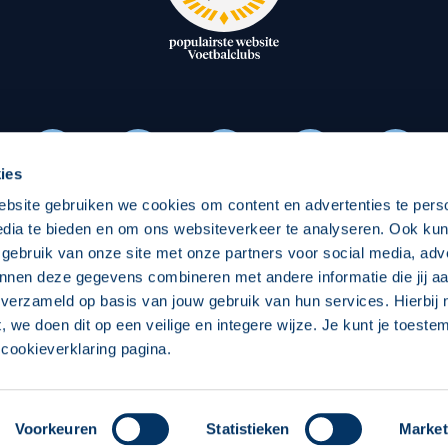
oxen
Strategisch partners
essclub
Businesspartners
Businessleden
Partners PEC Zwolle Vrouw
ies
ebsite gebruiken we cookies om content en advertenties te pers
Economie
Vitalit
edia te bieden en om ons websiteverkeer te analyseren. Ook ku
Download onze App
 gebruik van onze site met onze partners voor social media, adv
elijk
Over economie
Pro
nnen deze gegevens combineren met andere informatie die jij aa
 verzameld op basis van jouw gebruik van hun services. Hierbij
chappelijk
Projecten economie
Over
t, we doen dit op een veilige en integere wijze. Je kunt je toest
cookieverklaring pagina.
 Zwolle
Concept, Ontwerp en Technische Realisatie:
Int
Voorkeuren
Statistieken
Market