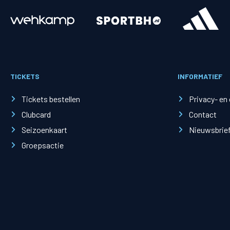
Merchandise
Supporterszak
Fanshop
Supporterszak
TICKETS
INFORMATIEF
Webshop
Vakcoördinato
Tickets bestellen
Privacy- en
Clubcard
Contact
Seizoenkaart
Nieuwsbrie
Groepsactie
Mogelijkheden
Busines
PEC Zwolle Businessclub
Baker 
Business seats
Schef