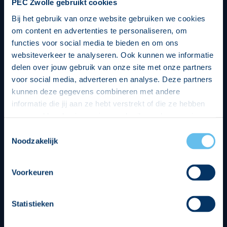
PEC Zwolle gebruikt cookies
Bij het gebruik van onze website gebruiken we cookies
om content en advertenties te personaliseren, om
functies voor social media te bieden en om ons
websiteverkeer te analyseren. Ook kunnen we informatie
delen over jouw gebruik van onze site met onze partners
voor social media, adverteren en analyse. Deze partners
kunnen deze gegevens combineren met andere
informatie die jij aan ze hebt verstrekt of die ze hebben
verzameld op basis van jouw gebruik van hun services.
Hierbij nemen wij wet- en regelgeving in acht, we doen dit
Toestemmingsselectie
op een veilige en integere wijze. Je kunt je toestemming
Noodzakelijk
beheren op de privacy- en cookieverklaring pagina.
Divisie partners
Voorkeuren
Statistieken