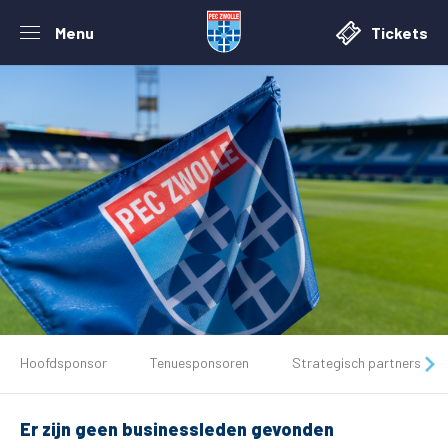
Menu
Tickets
De club
Hoofdsponsor
Tenuesponsoren
Strategisch partners
Tickets
Er zijn geen businessleden gevonden
Matchdays