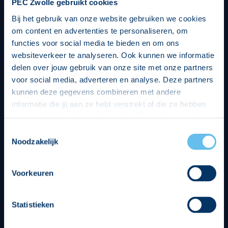
PEC Zwolle gebruikt cookies
Bij het gebruik van onze website gebruiken we cookies
om content en advertenties te personaliseren, om
functies voor social media te bieden en om ons
websiteverkeer te analyseren. Ook kunnen we informatie
delen over jouw gebruik van onze site met onze partners
voor social media, adverteren en analyse. Deze partners
kunnen deze gegevens combineren met andere
informatie die jij aan ze hebt verstrekt of die ze hebben
verzameld op basis van jouw gebruik van hun services.
Hierbij nemen wij wet- en regelgeving in acht, we doen dit
Toestemmingsselectie
op een veilige en integere wijze. Je kunt je toestemming
Noodzakelijk
beheren op de privacy- en cookieverklaring pagina.
Divisie partners
Voorkeuren
Statistieken