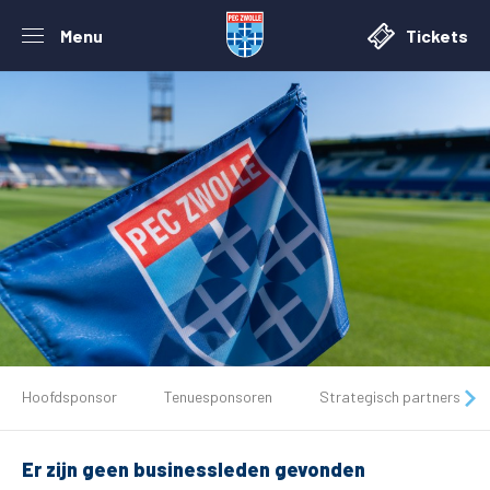
Menu
Tickets
De club
Hoofdsponsor
Tenuesponsoren
Strategisch partners
Tickets
Er zijn geen businessleden gevonden
Matchdays