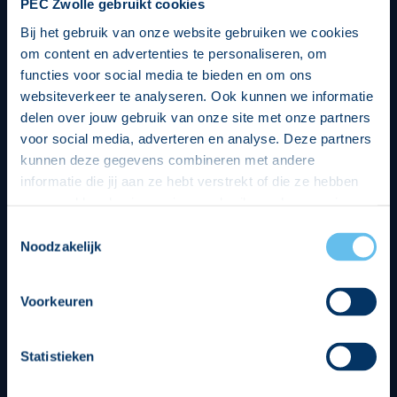
PEC Zwolle gebruikt cookies
Bij het gebruik van onze website gebruiken we cookies
om content en advertenties te personaliseren, om
functies voor social media te bieden en om ons
websiteverkeer te analyseren. Ook kunnen we informatie
delen over jouw gebruik van onze site met onze partners
voor social media, adverteren en analyse. Deze partners
kunnen deze gegevens combineren met andere
informatie die jij aan ze hebt verstrekt of die ze hebben
verzameld op basis van jouw gebruik van hun services.
Hierbij nemen wij wet- en regelgeving in acht, we doen dit
Toestemmingsselectie
op een veilige en integere wijze. Je kunt je toestemming
Noodzakelijk
beheren op de privacy- en cookieverklaring pagina.
Divisie partners
Voorkeuren
Statistieken