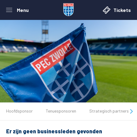
Menu
Tickets
De club
Hoofdsponsor
Tenuesponsoren
Strategisch partners
Tickets
Er zijn geen businessleden gevonden
Matchdays