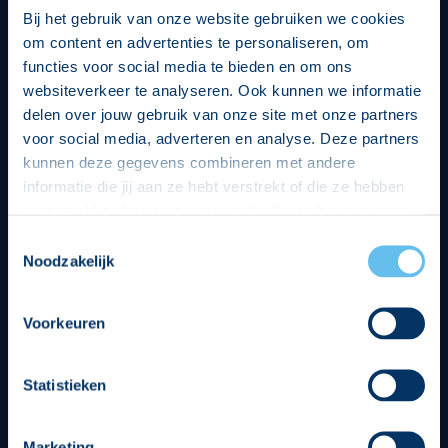
Bij het gebruik van onze website gebruiken we cookies
om content en advertenties te personaliseren, om
functies voor social media te bieden en om ons
websiteverkeer te analyseren. Ook kunnen we informatie
delen over jouw gebruik van onze site met onze partners
voor social media, adverteren en analyse. Deze partners
kunnen deze gegevens combineren met andere
informatie die jij aan ze hebt verstrekt of die ze hebben
verzameld op basis van jouw gebruik van hun services.
Hierbij nemen wij wet- en regelgeving in acht, we doen dit
Toestemmingsselectie
op een veilige en integere wijze. Je kunt je toestemming
Noodzakelijk
beheren op de privacy- en cookieverklaring pagina.
Divisie partners
Voorkeuren
Statistieken
Marketing