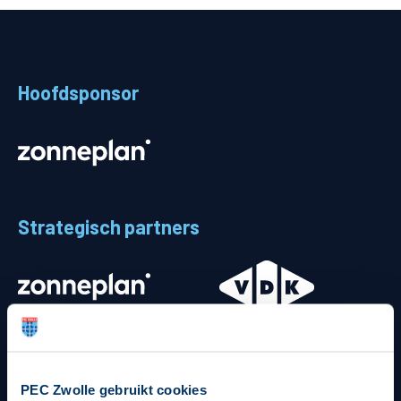
Teams
Supporters
Hoofdsponsor
Business
MVO & Regio
Fanshop
Strategisch partners
PEC Zwolle gebruikt cookies