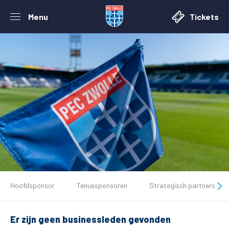
Menu
Tickets
De club
Hoofdsponsor
Tenuesponsoren
Strategisch partners
Tickets
Er zijn geen businessleden gevonden
Matchdays