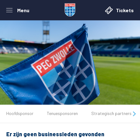
Menu
Tickets
De club
Hoofdsponsor
Tenuesponsoren
Strategisch partners
Tickets
Er zijn geen businessleden gevonden
Matchdays