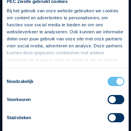
PEC Zwolle gebruikt cookies
Bij het gebruik van onze website gebruiken we cookies
om content en advertenties te personaliseren, om
functies voor social media te bieden en om ons
websiteverkeer te analyseren. Ook kunnen we informatie
delen over jouw gebruik van onze site met onze partners
voor social media, adverteren en analyse. Deze partners
kunnen deze gegevens combineren met andere
informatie die jij aan ze hebt verstrekt of die ze hebben
verzameld op basis van jouw gebruik van hun services.
Hierbij nemen wij wet- en regelgeving in acht, we doen dit
Toestemmingsselectie
op een veilige en integere wijze. Je kunt je toestemming
Noodzakelijk
beheren op de privacy- en cookieverklaring pagina.
Divisie partners
Voorkeuren
Statistieken