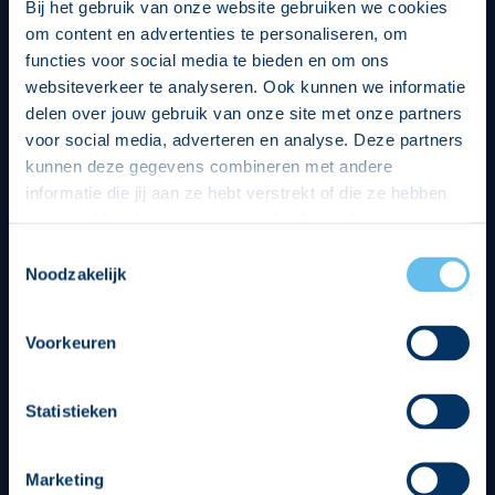
Bij het gebruik van onze website gebruiken we cookies
om content en advertenties te personaliseren, om
functies voor social media te bieden en om ons
websiteverkeer te analyseren. Ook kunnen we informatie
delen over jouw gebruik van onze site met onze partners
voor social media, adverteren en analyse. Deze partners
kunnen deze gegevens combineren met andere
informatie die jij aan ze hebt verstrekt of die ze hebben
verzameld op basis van jouw gebruik van hun services.
Hierbij nemen wij wet- en regelgeving in acht, we doen dit
Toestemmingsselectie
op een veilige en integere wijze. Je kunt je toestemming
Noodzakelijk
beheren op de privacy- en cookieverklaring pagina.
Divisie partners
Voorkeuren
Statistieken
Marketing