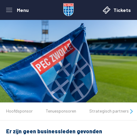
Menu
Tickets
De club
Hoofdsponsor
Tenuesponsoren
Strategisch partners
Tickets
Er zijn geen businessleden gevonden
Matchdays