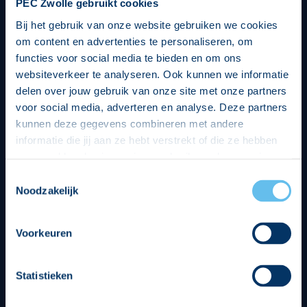
PEC Zwolle gebruikt cookies
Bij het gebruik van onze website gebruiken we cookies
om content en advertenties te personaliseren, om
functies voor social media te bieden en om ons
websiteverkeer te analyseren. Ook kunnen we informatie
delen over jouw gebruik van onze site met onze partners
voor social media, adverteren en analyse. Deze partners
kunnen deze gegevens combineren met andere
informatie die jij aan ze hebt verstrekt of die ze hebben
verzameld op basis van jouw gebruik van hun services.
Hierbij nemen wij wet- en regelgeving in acht, we doen dit
Toestemmingsselectie
op een veilige en integere wijze. Je kunt je toestemming
Noodzakelijk
beheren op de privacy- en cookieverklaring pagina.
Divisie partners
Voorkeuren
Statistieken