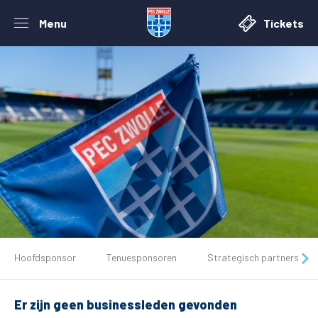
Menu
Tickets
De club
Hoofdsponsor
Tenuesponsoren
Strategisch partners
Tickets
Er zijn geen businessleden gevonden
Matchdays