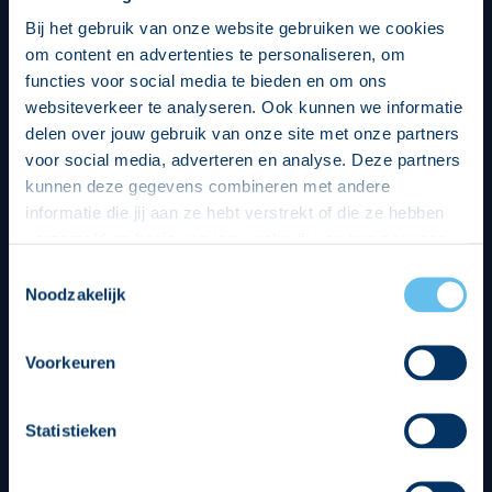
Bij het gebruik van onze website gebruiken we cookies
om content en advertenties te personaliseren, om
functies voor social media te bieden en om ons
websiteverkeer te analyseren. Ook kunnen we informatie
delen over jouw gebruik van onze site met onze partners
voor social media, adverteren en analyse. Deze partners
kunnen deze gegevens combineren met andere
informatie die jij aan ze hebt verstrekt of die ze hebben
verzameld op basis van jouw gebruik van hun services.
Hierbij nemen wij wet- en regelgeving in acht, we doen dit
Toestemmingsselectie
op een veilige en integere wijze. Je kunt je toestemming
Noodzakelijk
beheren op de privacy- en cookieverklaring pagina.
Divisie partners
Voorkeuren
Statistieken