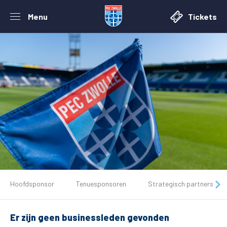
Menu
Tickets
De club
Hoofdsponsor
Tenuesponsoren
Strategisch partners
Tickets
Er zijn geen businessleden gevonden
Matchdays