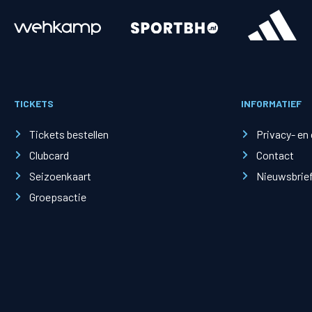
Merchandise
Supporterszak
Fanshop
Supporterszak
TICKETS
INFORMATIEF
Webshop
Vakcoördinato
Tickets bestellen
Privacy- en
Clubcard
Contact
Seizoenkaart
Nieuwsbrie
Groepsactie
Mogelijkheden
Busines
PEC Zwolle Businessclub
Baker 
Business seats
Schef