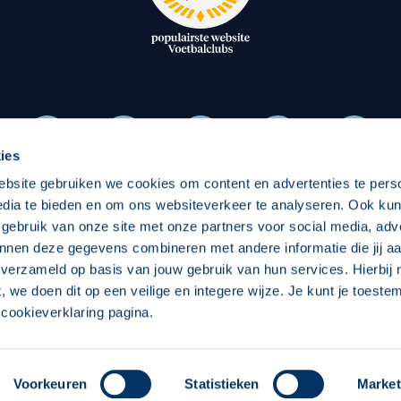
oxen
Strategisch partners
essclub
Businesspartners
Businessleden
Partners PEC Zwolle Vrouw
ies
ebsite gebruiken we cookies om content en advertenties te pers
Economie
Vitalit
edia te bieden en om ons websiteverkeer te analyseren. Ook ku
Download onze App
 gebruik van onze site met onze partners voor social media, adv
elijk
Over economie
Over
nnen deze gegevens combineren met andere informatie die jij aa
 verzameld op basis van jouw gebruik van hun services. Hierbij
chappelijk
Projecten economie
Pro
t, we doen dit op een veilige en integere wijze. Je kunt je toest
cookieverklaring pagina.
 Zwolle
Concept, Ontwerp en Technische Realisatie:
Int
Voorkeuren
Statistieken
Market