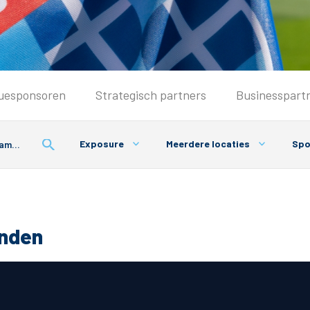
Seizoenkaart & Clubcard
uesponsoren
Strategisch partners
Businesspart
Seizoenkaart 2026/2027
Seizoenkaart Vrouwen
Exposure
Meerdere locaties
Spor
Clubcard
Voorwaarden seizoenkaart
onden
& Parkeren
PEC Zwolle App