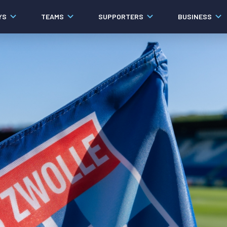
YS
TEAMS
SUPPORTERS
BUSINESS
Algemeen
Historie
Ons verhaal
Contact
Werken bij PEC Zwolle
Organisatie
Governance
Pers
Samenwerkingen
Documenten