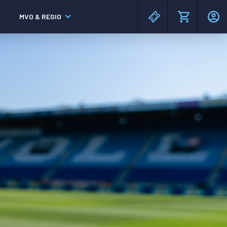
MVO & REGIO
MAC³PARK stadion
MAC³PARK stadion
Lumen Hotel & Events