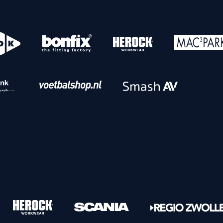
o
Download iOS
s
Download Android
nbaar vervoer
Veelgestelde vrage
Vrouwen
PEC Zwolle Vrouwen