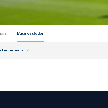
Service
ners
Businessleden
Inloggen
Contact
t en recreatie
Horeca