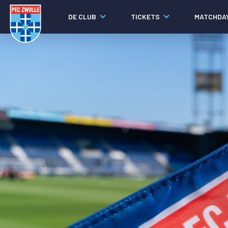
DE CLUB
TICKETS
MATCHDA
Nieuws
Laatste nieuws
Video's
Fotoverslagen
Social media
Agenda