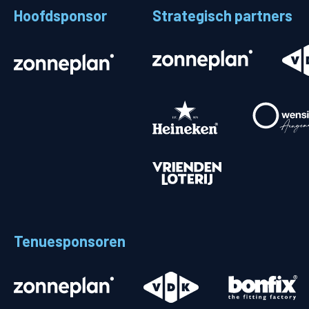
Hoofdsponsor
Strategisch partners
Stadionplattegrond
Aut
Veelgestelde vragen
Fiet
Fanshop
Ope
Heren
Spelers en staf
Programma
Uitslagen
Tenuesponsoren
Stand
Trainingsschema