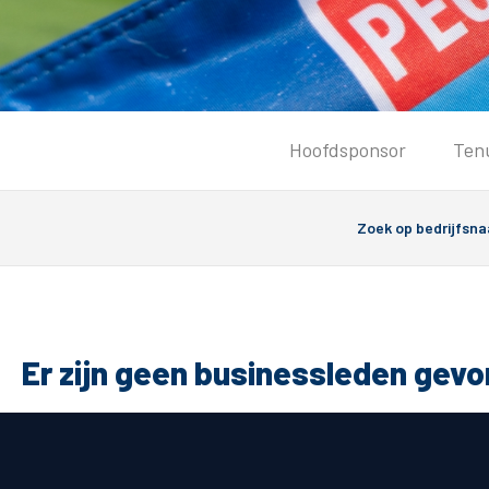
Tickets
Hoofdsponsor
Ten
Kaartverkoopinformatie
Koop tickets
Ticket Resale
Groepsactie
PEC Zwolle Vrouwen
Groundhoppers
Er zijn geen businessleden gev
Algemeen
Route 