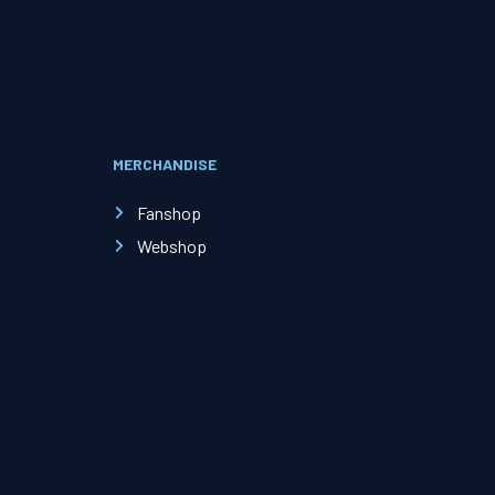
Evenementen
Open Dag
MERCHANDISE
Kinderfeestjes
Fanshop
Webshop
Nieuws & contact
Zakelijk nieuws
Zakelijke events