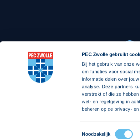
Stadionexposure
Skyb
Wedstrijdsponsorschappen
Busin
Wedstrijdarrangementen
PEC Zwolle gebruikt cook
Bij het gebruik van onze w
Regio Zwolle United
Maatschappelijk
om functies voor social m
informatie delen over jouw
Over Regio Zwolle United
Over maatschapp
analyse. Deze partners ku
verstrekt of die ze hebben
Nieuws MVO & Regio
Projecten maats
wet- en regelgeving in ach
Jaarprogramma
Goede Doelen
beheren op de privacy- en 
ANBI-stichting
Toestemmingsselectie
© 2026 PEC
Noodzakelijk