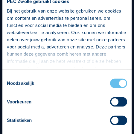
PEC Zwolle gebruikt cookies
Bij het gebruik van onze website gebruiken we cookies
om content en advertenties te personaliseren, om
functies voor social media te bieden en om ons
websiteverkeer te analyseren. Ook kunnen we informatie
delen over jouw gebruik van onze site met onze partners
voor social media, adverteren en analyse. Deze partners
kunnen deze gegevens combineren met andere
informatie die jij aan ze hebt verstrekt of die ze hebben
verzameld op basis van jouw gebruik van hun services.
Hierbij nemen wij wet- en regelgeving in acht, we doen dit
Toestemmingsselectie
op een veilige en integere wijze. Je kunt je toestemming
Noodzakelijk
beheren op de privacy- en cookieverklaring pagina.
Divisie partners
Voorkeuren
Statistieken