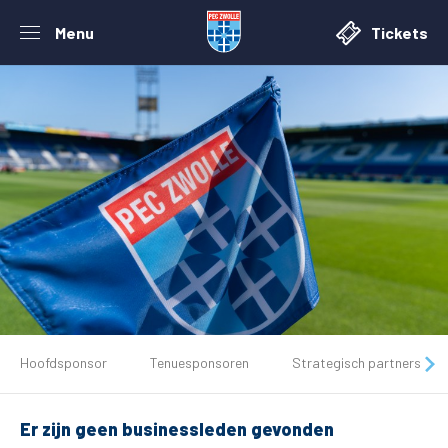
Menu
Tickets
De club
Hoofdsponsor
Tenuesponsoren
Strategisch partners
Tickets
Er zijn geen businessleden gevonden
Matchdays