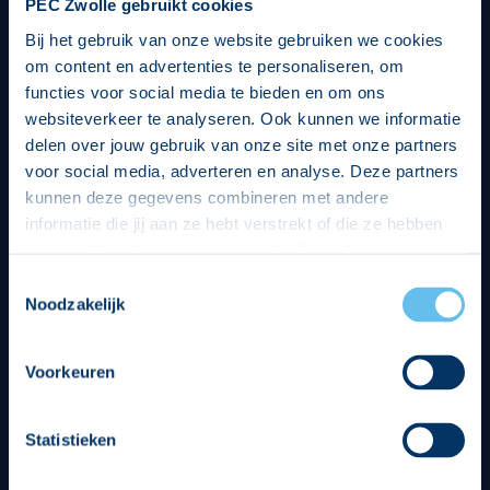
PEC Zwolle gebruikt cookies
Bij het gebruik van onze website gebruiken we cookies
om content en advertenties te personaliseren, om
functies voor social media te bieden en om ons
websiteverkeer te analyseren. Ook kunnen we informatie
delen over jouw gebruik van onze site met onze partners
voor social media, adverteren en analyse. Deze partners
kunnen deze gegevens combineren met andere
informatie die jij aan ze hebt verstrekt of die ze hebben
verzameld op basis van jouw gebruik van hun services.
Hierbij nemen wij wet- en regelgeving in acht, we doen dit
Toestemmingsselectie
op een veilige en integere wijze. Je kunt je toestemming
Noodzakelijk
beheren op de privacy- en cookieverklaring pagina.
Divisie partners
Voorkeuren
Statistieken