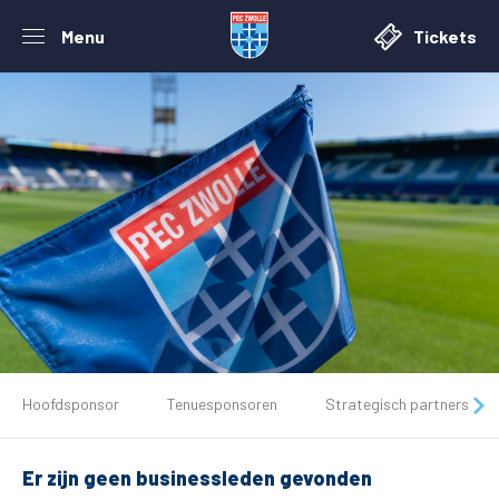
Menu
Tickets
De club
Hoofdsponsor
Tenuesponsoren
Strategisch partners
Tickets
Er zijn geen businessleden gevonden
Matchdays