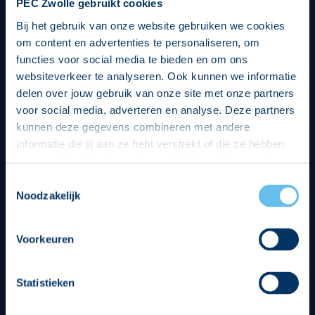
PEC Zwolle gebruikt cookies
Bij het gebruik van onze website gebruiken we cookies
om content en advertenties te personaliseren, om
functies voor social media te bieden en om ons
websiteverkeer te analyseren. Ook kunnen we informatie
delen over jouw gebruik van onze site met onze partners
voor social media, adverteren en analyse. Deze partners
kunnen deze gegevens combineren met andere
informatie die jij aan ze hebt verstrekt of die ze hebben
verzameld op basis van jouw gebruik van hun services.
Hierbij nemen wij wet- en regelgeving in acht, we doen dit
Toestemmingsselectie
op een veilige en integere wijze. Je kunt je toestemming
Noodzakelijk
beheren op de privacy- en cookieverklaring pagina.
Divisie partners
Voorkeuren
Statistieken