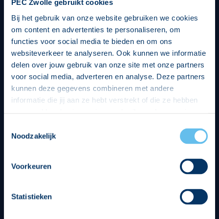
PEC Zwolle gebruikt cookies
Bij het gebruik van onze website gebruiken we cookies
om content en advertenties te personaliseren, om
functies voor social media te bieden en om ons
websiteverkeer te analyseren. Ook kunnen we informatie
delen over jouw gebruik van onze site met onze partners
voor social media, adverteren en analyse. Deze partners
kunnen deze gegevens combineren met andere
informatie die jij aan ze hebt verstrekt of die ze hebben
verzameld op basis van jouw gebruik van hun services.
Hierbij nemen wij wet- en regelgeving in acht, we doen dit
Toestemmingsselectie
op een veilige en integere wijze. Je kunt je toestemming
Noodzakelijk
beheren op de privacy- en cookieverklaring pagina.
Divisie partners
Voorkeuren
Statistieken