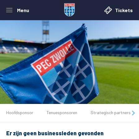
Menu
Tickets
De club
Hoofdsponsor
Tenuesponsoren
Strategisch partners
Tickets
Er zijn geen businessleden gevonden
Matchdays