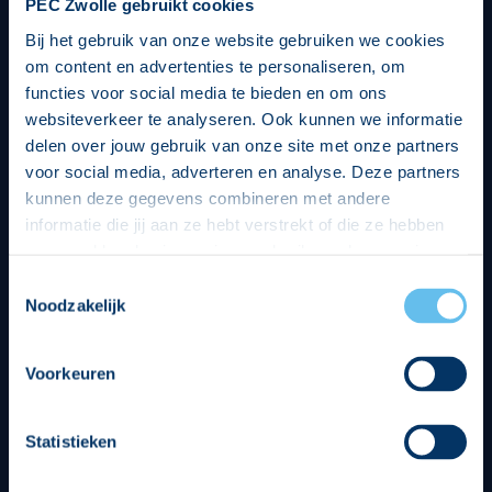
PEC Zwolle gebruikt cookies
Bij het gebruik van onze website gebruiken we cookies
om content en advertenties te personaliseren, om
functies voor social media te bieden en om ons
websiteverkeer te analyseren. Ook kunnen we informatie
delen over jouw gebruik van onze site met onze partners
voor social media, adverteren en analyse. Deze partners
kunnen deze gegevens combineren met andere
informatie die jij aan ze hebt verstrekt of die ze hebben
verzameld op basis van jouw gebruik van hun services.
Hierbij nemen wij wet- en regelgeving in acht, we doen dit
Toestemmingsselectie
op een veilige en integere wijze. Je kunt je toestemming
Noodzakelijk
beheren op de privacy- en cookieverklaring pagina.
Divisie partners
Voorkeuren
Statistieken