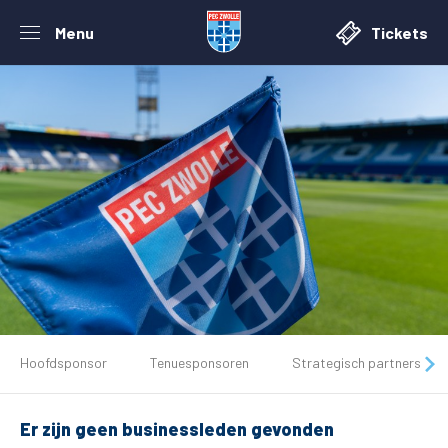
Menu
Tickets
De club
Hoofdsponsor
Tenuesponsoren
Strategisch partners
Tickets
Er zijn geen businessleden gevonden
Matchdays