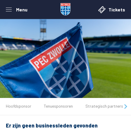
Menu
Tickets
De club
Hoofdsponsor
Tenuesponsoren
Strategisch partners
Tickets
Er zijn geen businessleden gevonden
Matchdays