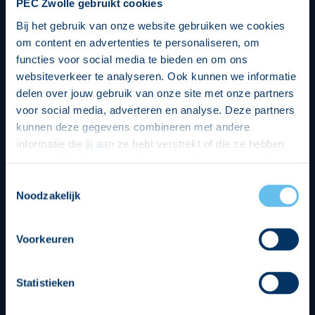
PEC Zwolle gebruikt cookies
Bij het gebruik van onze website gebruiken we cookies
om content en advertenties te personaliseren, om
functies voor social media te bieden en om ons
websiteverkeer te analyseren. Ook kunnen we informatie
delen over jouw gebruik van onze site met onze partners
voor social media, adverteren en analyse. Deze partners
kunnen deze gegevens combineren met andere
informatie die jij aan ze hebt verstrekt of die ze hebben
verzameld op basis van jouw gebruik van hun services.
Hierbij nemen wij wet- en regelgeving in acht, we doen dit
Toestemmingsselectie
op een veilige en integere wijze. Je kunt je toestemming
Noodzakelijk
beheren op de privacy- en cookieverklaring pagina.
Divisie partners
Voorkeuren
Statistieken