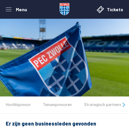
Menu
Tickets
De club
Hoofdsponsor
Tenuesponsoren
Strategisch partners
Tickets
Er zijn geen businessleden gevonden
Matchdays