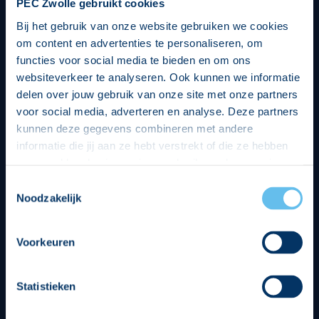
PEC Zwolle gebruikt cookies
Bij het gebruik van onze website gebruiken we cookies
om content en advertenties te personaliseren, om
functies voor social media te bieden en om ons
websiteverkeer te analyseren. Ook kunnen we informatie
delen over jouw gebruik van onze site met onze partners
voor social media, adverteren en analyse. Deze partners
kunnen deze gegevens combineren met andere
informatie die jij aan ze hebt verstrekt of die ze hebben
verzameld op basis van jouw gebruik van hun services.
Hierbij nemen wij wet- en regelgeving in acht, we doen dit
Toestemmingsselectie
op een veilige en integere wijze. Je kunt je toestemming
Noodzakelijk
beheren op de privacy- en cookieverklaring pagina.
Divisie partners
Voorkeuren
Statistieken