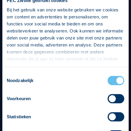
PEC Zwolle gebruikt cookies
Bij het gebruik van onze website gebruiken we cookies
om content en advertenties te personaliseren, om
functies voor social media te bieden en om ons
websiteverkeer te analyseren. Ook kunnen we informatie
delen over jouw gebruik van onze site met onze partners
voor social media, adverteren en analyse. Deze partners
kunnen deze gegevens combineren met andere
informatie die jij aan ze hebt verstrekt of die ze hebben
verzameld op basis van jouw gebruik van hun services.
Hierbij nemen wij wet- en regelgeving in acht, we doen dit
Toestemmingsselectie
op een veilige en integere wijze. Je kunt je toestemming
Noodzakelijk
beheren op de privacy- en cookieverklaring pagina.
Divisie partners
Voorkeuren
Statistieken