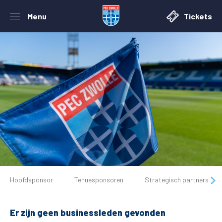
Menu
Tickets
De club
Hoofdsponsor
Tenuesponsoren
Strategisch partners
Tickets
Er zijn geen businessleden gevonden
Matchdays