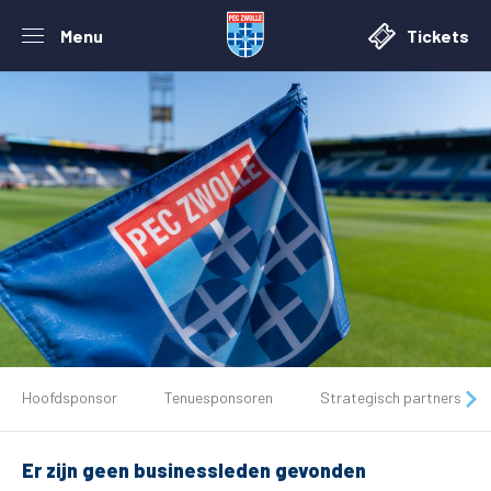
Menu
Tickets
De club
Hoofdsponsor
Tenuesponsoren
Strategisch partners
Tickets
Er zijn geen businessleden gevonden
Matchdays