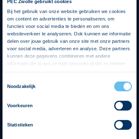
PEC Zwolle gebruikt cookies
Bij het gebruik van onze website gebruiken we cookies
om content en advertenties te personaliseren, om
functies voor social media te bieden en om ons
websiteverkeer te analyseren. Ook kunnen we informatie
delen over jouw gebruik van onze site met onze partners
voor social media, adverteren en analyse. Deze partners
kunnen deze gegevens combineren met andere
informatie die jij aan ze hebt verstrekt of die ze hebben
verzameld op basis van jouw gebruik van hun services.
Hierbij nemen wij wet- en regelgeving in acht, we doen dit
Toestemmingsselectie
op een veilige en integere wijze. Je kunt je toestemming
Noodzakelijk
beheren op de privacy- en cookieverklaring pagina.
Divisie partners
Voorkeuren
Statistieken