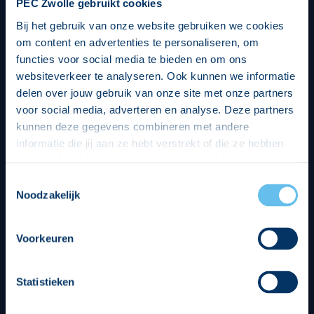
PEC Zwolle gebruikt cookies
Bij het gebruik van onze website gebruiken we cookies
om content en advertenties te personaliseren, om
functies voor social media te bieden en om ons
websiteverkeer te analyseren. Ook kunnen we informatie
delen over jouw gebruik van onze site met onze partners
voor social media, adverteren en analyse. Deze partners
kunnen deze gegevens combineren met andere
informatie die jij aan ze hebt verstrekt of die ze hebben
verzameld op basis van jouw gebruik van hun services.
Hierbij nemen wij wet- en regelgeving in acht, we doen dit
Toestemmingsselectie
op een veilige en integere wijze. Je kunt je toestemming
Noodzakelijk
beheren op de privacy- en cookieverklaring pagina.
Divisie partners
Voorkeuren
Statistieken