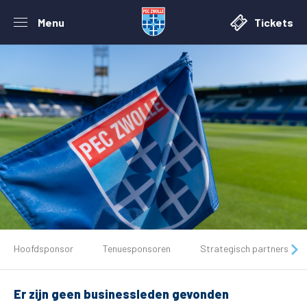
Menu
Tickets
De club
Hoofdsponsor
Tenuesponsoren
Strategisch partners
Tickets
Er zijn geen businessleden gevonden
Matchdays