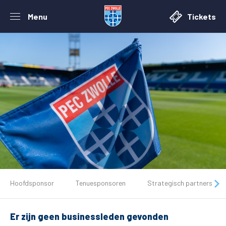
Menu
Tickets
De club
Hoofdsponsor
Tenuesponsoren
Strategisch partners
Tickets
Er zijn geen businessleden gevonden
Matchdays