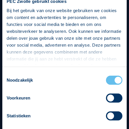
PEC Zwolle gebruikt cookies
Bij het gebruik van onze website gebruiken we cookies
om content en advertenties te personaliseren, om
functies voor social media te bieden en om ons
websiteverkeer te analyseren. Ook kunnen we informatie
delen over jouw gebruik van onze site met onze partners
voor social media, adverteren en analyse. Deze partners
kunnen deze gegevens combineren met andere
informatie die jij aan ze hebt verstrekt of die ze hebben
verzameld op basis van jouw gebruik van hun services.
Hierbij nemen wij wet- en regelgeving in acht, we doen dit
Toestemmingsselectie
op een veilige en integere wijze. Je kunt je toestemming
Noodzakelijk
beheren op de privacy- en cookieverklaring pagina.
Divisie partners
Voorkeuren
Statistieken