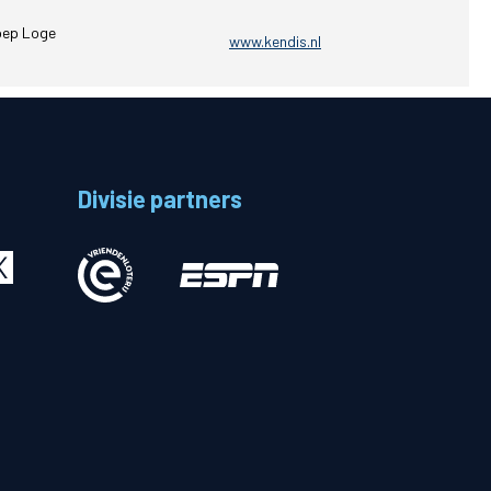
oep Loge
Betalen
www.kendis.nl
n
Divisie partners