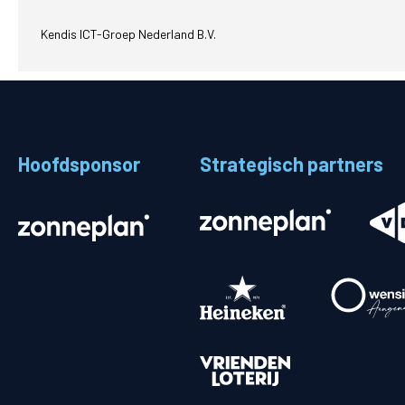
Stadionplattegrond
Aut
Kendis ICT-Groep Nederland B.V.
Veelgestelde vragen
Fiet
Fanshop
Ope
Hoofdsponsor
Strategisch partners
Heren
Spelers en staf
Programma
Uitslagen
Stand
Trainingsschema