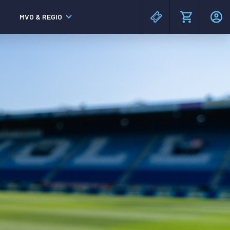
MVO & REGIO
MAC³PARK stadion
MAC³PARK stadion
Lumen Hotel & Events