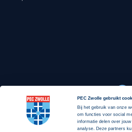
Stadionexposure
Skyb
Wedstrijdsponsorschappen
Busin
Wedstrijdarrangementen
Regio Zwolle United
Maatschappelijk
Over Regio Zwolle United
Over maatschapp
Nieuws MVO & Regio
Projecten maats
PEC Zwolle gebruikt cook
Jaarprogramma
Goede Doelen
Bij het gebruik van onze w
ANBI-stichting
om functies voor social m
informatie delen over jouw
analyse. Deze partners ku