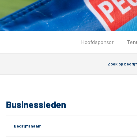
Tickets
Hoofdsponsor
Ten
Kaartverkoopinformatie
Koop tickets
Ticket Resale
Groepsactie
PEC Zwolle Vrouwen
Groundhoppers
Businessleden
Bedrijfsnaam
Algemeen
Route 