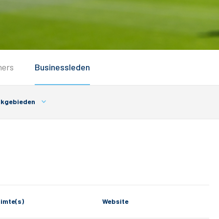
Service
ners
Businessleden
Inloggen
Contact
akgebieden
imte(s)
Website
Horeca