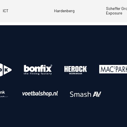
Scheffer Gr
o
Download iOS
ICT
Hardenberg
Exposure
s
Download Android
nbaar vervoer
Veelgestelde vrage
Vrouwen
PEC Zwolle Vrouwen