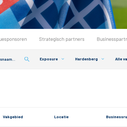
Seizoenkaart & Clubcard
uesponsoren
Strategisch partners
Businesspart
Seizoenkaart 2026/2027
Seizoenkaart Vrouwen
Exposure
Hardenberg
Alle v
Clubcard
Voorwaarden seizoenkaart
Vakgebied
Locatie
Businessru
& Parkeren
PEC Zwolle App