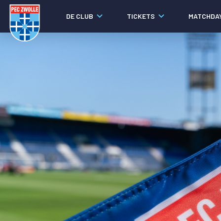
DE CLUB
TICKETS
MATCHDA
Nieuws
Laatste nieuws
Video's
Fotoverslagen
Social media
Agenda