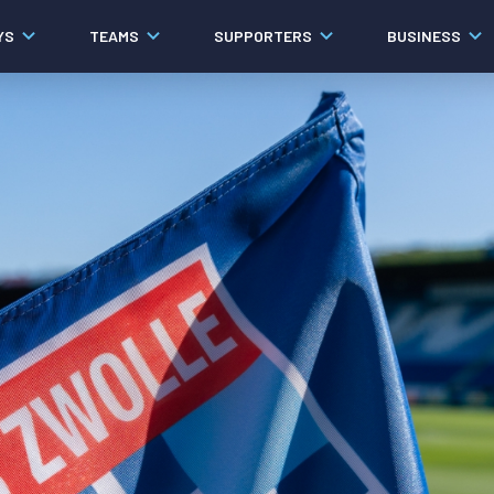
YS
TEAMS
SUPPORTERS
BUSINESS
Algemeen
Historie
Ons verhaal
Contact
Werken bij PEC Zwolle
Organisatie
Governance
Pers
Samenwerkingen
Documenten