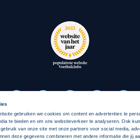
oxen
Strategisch partners
essclub
Businesspartners
Businessleden
Partners PEC Zwolle Vrouw
Economie
Vitalit
elijk
Over economie
Over
chappelijk
Projecten economie
Pro
ies
ebsite gebruiken we cookies om content en advertenties te pers
edia te bieden en om ons websiteverkeer te analyseren. Ook ku
Download onze App
 gebruik van onze site met onze partners voor social media, adv
nnen deze gegevens combineren met andere informatie die jij aa