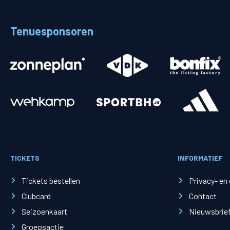
Tenuesponsoren
Merchandise
Supporterszak
Fanshop
Supporterszak
Webshop
Vakcoördinato
TICKETS
INFORMATIEF
Mogelijkheden
Busines
Tickets bestellen
Privacy- en
Clubcard
Contact
PEC Zwolle Businessclub
Baker 
Seizoenkaart
Nieuwsbrie
Business seats
Schef
Groepsactie