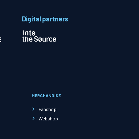
Digital partners
Evenementen
Open Dag
Kinderfeestjes
MERCHANDISE
Nieuws & contact
Fanshop
Webshop
Zakelijk nieuws
Zakelijke events