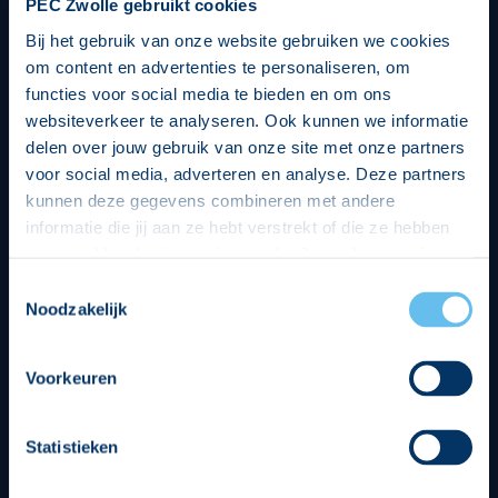
PEC Zwolle gebruikt cookies
Bij het gebruik van onze website gebruiken we cookies
om content en advertenties te personaliseren, om
functies voor social media te bieden en om ons
websiteverkeer te analyseren. Ook kunnen we informatie
delen over jouw gebruik van onze site met onze partners
voor social media, adverteren en analyse. Deze partners
kunnen deze gegevens combineren met andere
informatie die jij aan ze hebt verstrekt of die ze hebben
verzameld op basis van jouw gebruik van hun services.
Hierbij nemen wij wet- en regelgeving in acht, we doen dit
Toestemmingsselectie
op een veilige en integere wijze. Je kunt je toestemming
Noodzakelijk
beheren op de privacy- en cookieverklaring pagina.
Divisie partners
Voorkeuren
Statistieken