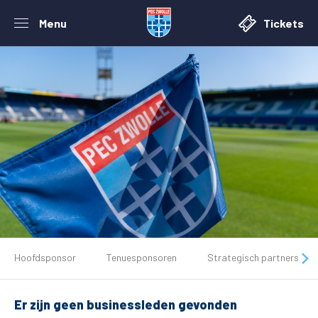
Menu
Tickets
De club
Hoofdsponsor
Tenuesponsoren
Strategisch partners
Tickets
Er zijn geen businessleden gevonden
Matchdays