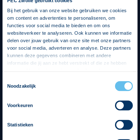
PEC Zwolle gebruikt cookies
Bij het gebruik van onze website gebruiken we cookies
om content en advertenties te personaliseren, om
functies voor social media te bieden en om ons
websiteverkeer te analyseren. Ook kunnen we informatie
delen over jouw gebruik van onze site met onze partners
voor social media, adverteren en analyse. Deze partners
kunnen deze gegevens combineren met andere
informatie die jij aan ze hebt verstrekt of die ze hebben
verzameld op basis van jouw gebruik van hun services.
Hierbij nemen wij wet- en regelgeving in acht, we doen dit
Toestemmingsselectie
op een veilige en integere wijze. Je kunt je toestemming
Noodzakelijk
beheren op de privacy- en cookieverklaring pagina.
Divisie partners
Voorkeuren
Statistieken