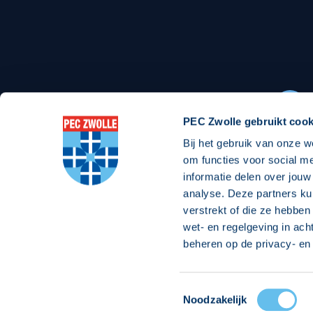
Stadionexposure
Skyb
Wedstrijdsponsorschappen
Busin
Wedstrijdarrangementen
PEC Zwolle gebruikt cook
Bij het gebruik van onze w
Regio Zwolle United
Maatschappelijk
om functies voor social m
informatie delen over jouw
Over Regio Zwolle United
Over maatschapp
analyse. Deze partners ku
verstrekt of die ze hebben
Nieuws MVO & Regio
Projecten maats
wet- en regelgeving in ach
ANBI-stichting
Goede Doelen
beheren op de privacy- en 
Jaarprogramma
Toestemmingsselectie
© 2026 PEC
Noodzakelijk