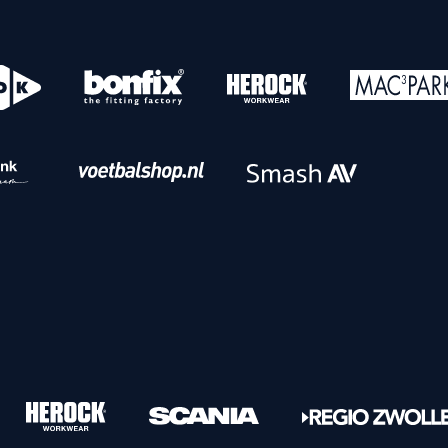
o
Download iOS
s
Download Android
nbaar vervoer
Veelgestelde vrage
Vrouwen
PEC Zwolle Vrouwen