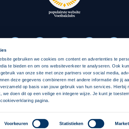
oxen
Strategisch partners
essclub
Businesspartners
Businessleden
Partners PEC Zwolle Vrouw
ies
ebsite gebruiken we cookies om content en advertenties te pers
Economie
Vitalit
edia te bieden en om ons websiteverkeer te analyseren. Ook ku
Download onze App
 gebruik van onze site met onze partners voor social media, adv
elijk
Over economie
Pro
nnen deze gegevens combineren met andere informatie die jij aa
 verzameld op basis van jouw gebruik van hun services. Hierbij
chappelijk
Projecten economie
Over
t, we doen dit op een veilige en integere wijze. Je kunt je toest
cookieverklaring pagina.
 Zwolle
Concept, Ontwerp en Technische Realisatie:
Int
Voorkeuren
Statistieken
Market