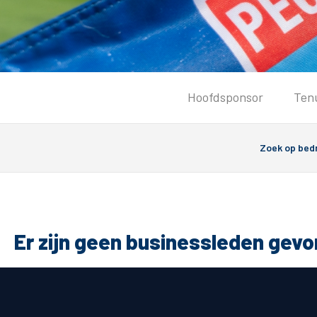
Tickets
Hoofdsponsor
Ten
Kaartverkoopinformatie
Koop tickets
Ticket Resale
Groepsactie
Groundhoppers
PEC Zwolle Vrouwen
Er zijn geen businessleden gev
Algemeen
Route 