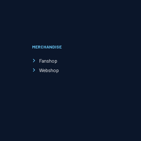
Evenementen
Open Dag
MERCHANDISE
Kinderfeestjes
Fanshop
Webshop
Nieuws & contact
Zakelijk nieuws
Zakelijke events