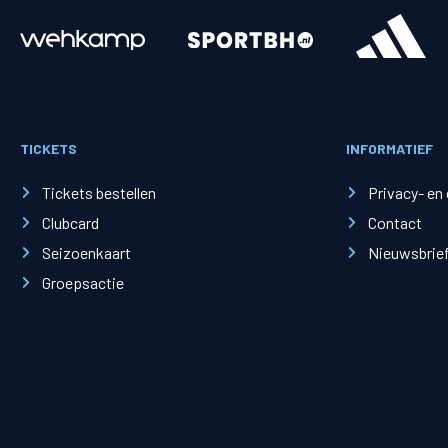
Merchandise
Supporterszak
Fanshop
Supporterszak
TICKETS
INFORMATIEF
Webshop
Vakcoördinato
Tickets bestellen
Privacy- en
Clubcard
Contact
Seizoenkaart
Nieuwsbrie
Groepsactie
Mogelijkheden
Busines
PEC Zwolle Businessclub
Baker 
Business seats
Schef