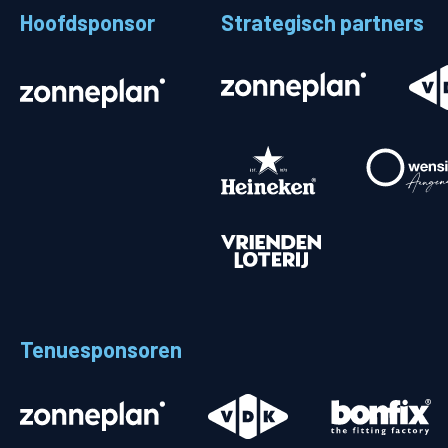
Hoofdsponsor
Strategisch partners
Stadionplattegrond
Aut
Veelgestelde vragen
Fiet
Fanshop
Ope
Heren
Spelers en staf
Programma
Uitslagen
Tenuesponsoren
Stand
Trainingsschema