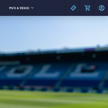
MVO & REGIO
MAC³PARK stadion
MAC³PARK stadion
Lumen Hotel & Events