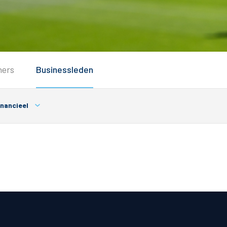
Service
ners
Businessleden
Inloggen
Contact
nancieel
Horeca