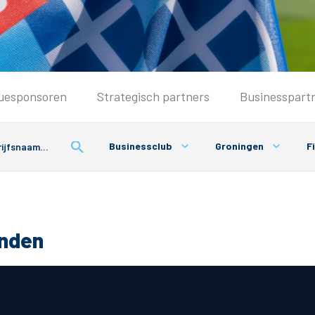
Seizoenkaart & Clubcard
uesponsoren
Strategisch partners
Businesspart
Seizoenkaart 2026/2027
Seizoenkaart Vrouwen
Businessclub
Groningen
Fi
Clubcard
Voorwaarden seizoenkaart
onden
& Parkeren
PEC Zwolle App