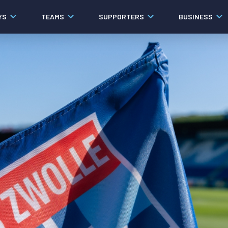
YS
TEAMS
SUPPORTERS
BUSINESS
Algemeen
Historie
Ons verhaal
Contact
Werken bij PEC Zwolle
Governance
Pers
Organisatie
Samenwerkingen
Documenten