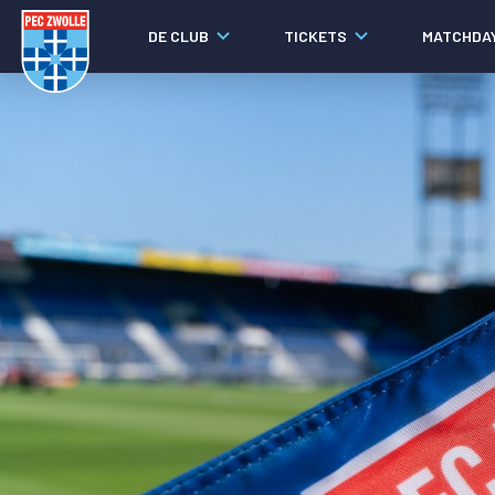
DE CLUB
TICKETS
MATCHDA
Nieuws
Social media
Agenda
Laatste nieuws
Video's
Fotoverslagen