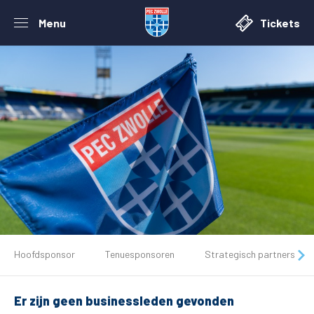
Menu
Tickets
De club
Hoofdsponsor
Tenuesponsoren
Strategisch partners
Tickets
Er zijn geen businessleden gevonden
Matchdays