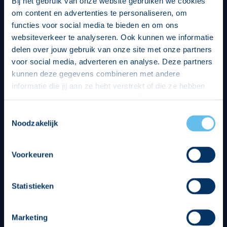
Bij het gebruik van onze website gebruiken we cookies
om content en advertenties te personaliseren, om
functies voor social media te bieden en om ons
websiteverkeer te analyseren. Ook kunnen we informatie
delen over jouw gebruik van onze site met onze partners
voor social media, adverteren en analyse. Deze partners
kunnen deze gegevens combineren met andere
informatie die jij aan ze hebt verstrekt of die ze hebben
verzameld op basis van jouw gebruik van hun services.
Hierbij nemen wij wet- en regelgeving in acht, we doen dit
Toestemmingsselectie
op een veilige en integere wijze. Je kunt je toestemming
Noodzakelijk
beheren op de privacy- en cookieverklaring pagina.
Divisie partners
Voorkeuren
Statistieken
Marketing