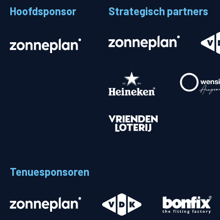
Hoofdsponsor
Strategisch partners
Stadionplattegrond
Aut
Veelgestelde vragen
Fiet
Fanshop
Ope
Heren
Spelers en staf
Programma
Uitslagen
Tenuesponsoren
Stand
Trainingsschema