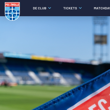
DE CLUB
TICKETS
MATCHDA
Nieuws
Laatste nieuws
Video's
Fotoverslagen
Social media
Agenda