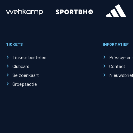
Merchandise
Supporterszak
Fanshop
Supporterszak
TICKETS
INFORMATIEF
Webshop
Vakcoördinato
Tickets bestellen
Privacy- en
Clubcard
Contact
Seizoenkaart
Nieuwsbrie
Groepsactie
Mogelijkheden
Busines
PEC Zwolle Businessclub
Baker 
Business seats
Schef