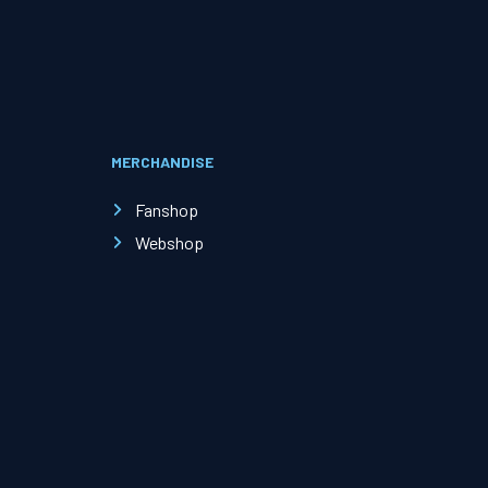
Evenementen
Open Dag
MERCHANDISE
Kinderfeestjes
Fanshop
Webshop
Nieuws & contact
Zakelijk nieuws
Zakelijke events