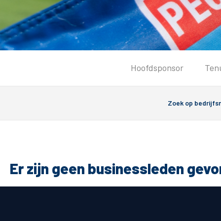
Tickets
Hoofdsponsor
Ten
Kaartverkoopinformatie
Koop tickets
Ticket Resale
Groepsactie
PEC Zwolle Vrouwen
Groundhoppers
Er zijn geen businessleden gev
Algemeen
Route 