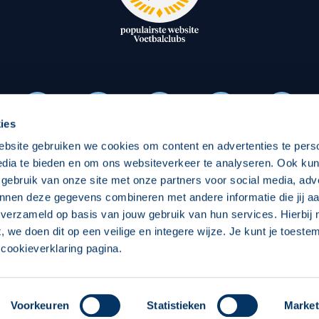
oxen
Strategisch partners
essclub
Businesspartners
Businessleden
Partners PEC Zwolle Vrouw
ies
ebsite gebruiken we cookies om content en advertenties te pers
Economie
Vitalit
edia te bieden en om ons websiteverkeer te analyseren. Ook ku
Download onze App
 gebruik van onze site met onze partners voor social media, adv
elijk
Over economie
Over
nnen deze gegevens combineren met andere informatie die jij aa
 verzameld op basis van jouw gebruik van hun services. Hierbij
chappelijk
Projecten economie
Pro
t, we doen dit op een veilige en integere wijze. Je kunt je toest
cookieverklaring pagina.
 Zwolle
Concept, Ontwerp en Technische Realisatie:
Int
Voorkeuren
Statistieken
Market