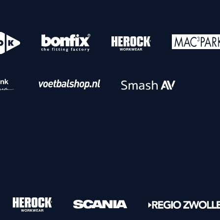
o
Download iOS
s
Download Android
nbaar vervoer
Veelgestelde vrage
Vrouwen
PEC Zwolle Vrouwen