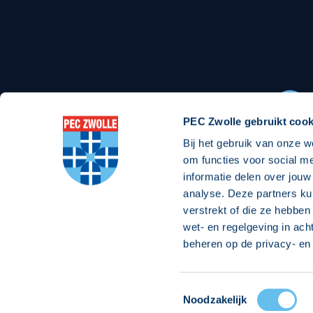
Stadionexposure
Skyb
Wedstrijdsponsorschappen
Busin
Wedstrijdarrangementen
PEC Zwolle gebruikt cook
Bij het gebruik van onze w
Regio Zwolle United
Maatschappelijk
om functies voor social m
informatie delen over jouw
Over Regio Zwolle United
Over maatschapp
analyse. Deze partners ku
verstrekt of die ze hebben
Nieuws MVO & Regio
Projecten maats
wet- en regelgeving in ach
ANBI-stichting
Goede Doelen
beheren op de privacy- en 
Jaarprogramma
Toestemmingsselectie
© 2026 PEC
Noodzakelijk