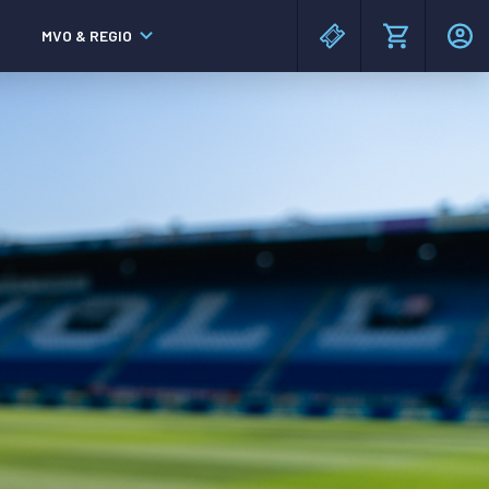
MVO & REGIO
MAC³PARK stadion
MAC³PARK stadion
Lumen Hotel & Events