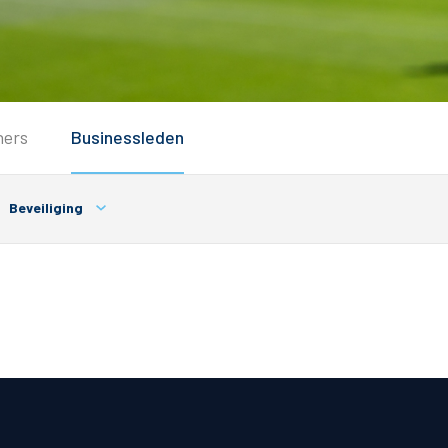
Service
ners
Businessleden
Inloggen
Contact
Beveiliging
Horeca