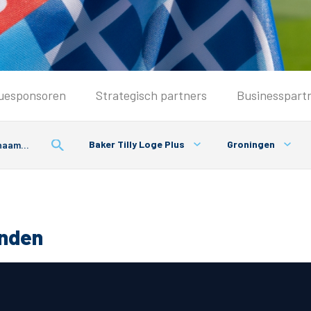
Seizoenkaart & Clubcard
uesponsoren
Strategisch partners
Businesspart
Seizoenkaart 2026/2027
Seizoenkaart Vrouwen
Baker Tilly Loge Plus
Groningen
Clubcard
Voorwaarden seizoenkaart
onden
& Parkeren
PEC Zwolle App