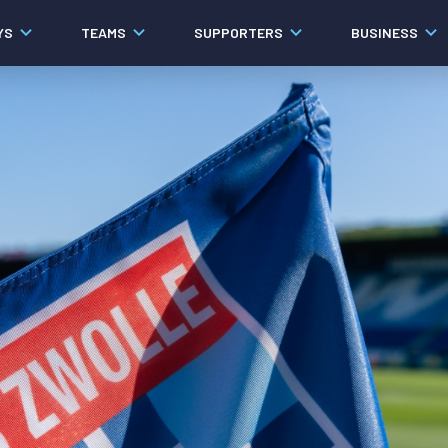
YS
TEAMS
SUPPORTERS
BUSINESS
Algemeen
Historie
Ons verhaal
Contact
Werken bij PEC Zwolle
Governance
Pers
Organisatie
Samenwerkingen
Documenten