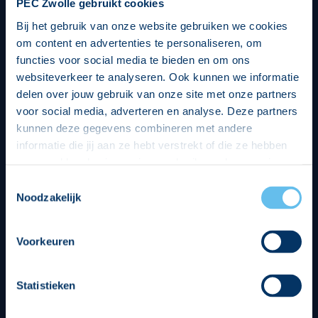
PEC Zwolle gebruikt cookies
Bij het gebruik van onze website gebruiken we cookies
om content en advertenties te personaliseren, om
functies voor social media te bieden en om ons
websiteverkeer te analyseren. Ook kunnen we informatie
delen over jouw gebruik van onze site met onze partners
voor social media, adverteren en analyse. Deze partners
kunnen deze gegevens combineren met andere
informatie die jij aan ze hebt verstrekt of die ze hebben
verzameld op basis van jouw gebruik van hun services.
Hierbij nemen wij wet- en regelgeving in acht, we doen dit
Toestemmingsselectie
op een veilige en integere wijze. Je kunt je toestemming
Noodzakelijk
beheren op de privacy- en cookieverklaring pagina.
Divisie partners
Voorkeuren
Statistieken