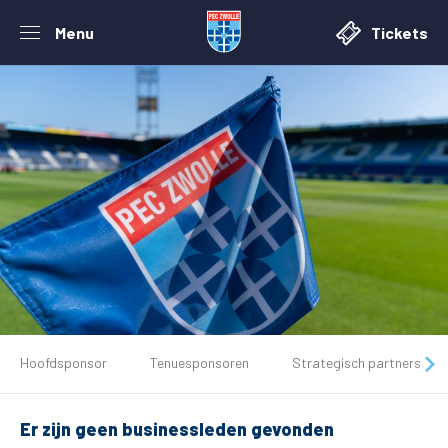
Menu
Tickets
De club
Hoofdsponsor
Tenuesponsoren
Strategisch partners
Tickets
Er zijn geen businessleden gevonden
Matchdays