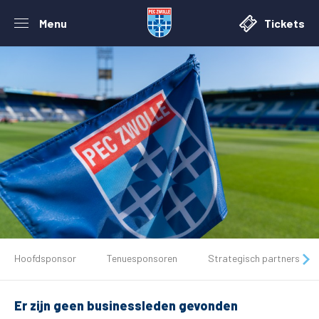
Menu
Tickets
De club
Hoofdsponsor
Tenuesponsoren
Strategisch partners
Tickets
Er zijn geen businessleden gevonden
Matchdays