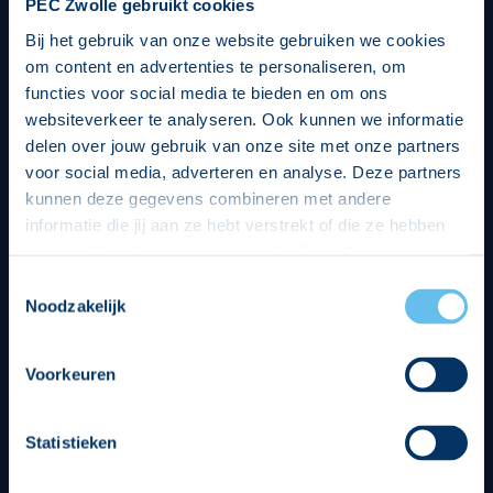
PEC Zwolle gebruikt cookies
Bij het gebruik van onze website gebruiken we cookies
om content en advertenties te personaliseren, om
functies voor social media te bieden en om ons
websiteverkeer te analyseren. Ook kunnen we informatie
delen over jouw gebruik van onze site met onze partners
voor social media, adverteren en analyse. Deze partners
kunnen deze gegevens combineren met andere
informatie die jij aan ze hebt verstrekt of die ze hebben
verzameld op basis van jouw gebruik van hun services.
Hierbij nemen wij wet- en regelgeving in acht, we doen dit
Toestemmingsselectie
op een veilige en integere wijze. Je kunt je toestemming
Noodzakelijk
beheren op de privacy- en cookieverklaring pagina.
Divisie partners
Voorkeuren
Statistieken