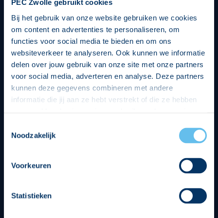
PEC Zwolle gebruikt cookies
Bij het gebruik van onze website gebruiken we cookies
om content en advertenties te personaliseren, om
functies voor social media te bieden en om ons
websiteverkeer te analyseren. Ook kunnen we informatie
delen over jouw gebruik van onze site met onze partners
voor social media, adverteren en analyse. Deze partners
kunnen deze gegevens combineren met andere
informatie die jij aan ze hebt verstrekt of die ze hebben
verzameld op basis van jouw gebruik van hun services.
Hierbij nemen wij wet- en regelgeving in acht, we doen dit
Toestemmingsselectie
op een veilige en integere wijze. Je kunt je toestemming
Noodzakelijk
beheren op de privacy- en cookieverklaring pagina.
Divisie partners
Voorkeuren
Statistieken