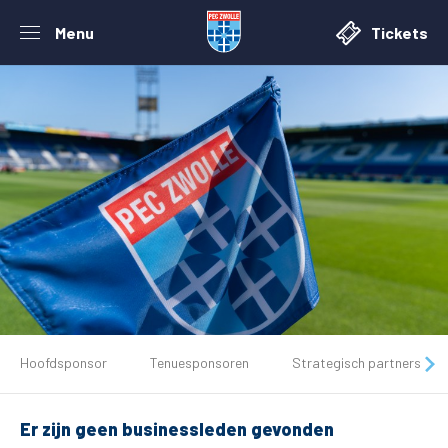
Menu
Tickets
De club
Hoofdsponsor
Tenuesponsoren
Strategisch partners
Tickets
Er zijn geen businessleden gevonden
Matchdays