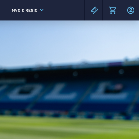
MVO & REGIO
MAC³PARK stadion
MAC³PARK stadion
Lumen Hotel & Events