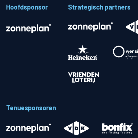
Hoofdsponsor
Strategisch partners
Stadionplattegrond
Aut
Veelgestelde vragen
Fiet
Fanshop
Ope
Heren
Spelers en staf
Programma
Uitslagen
Tenuesponsoren
Stand
Trainingsschema