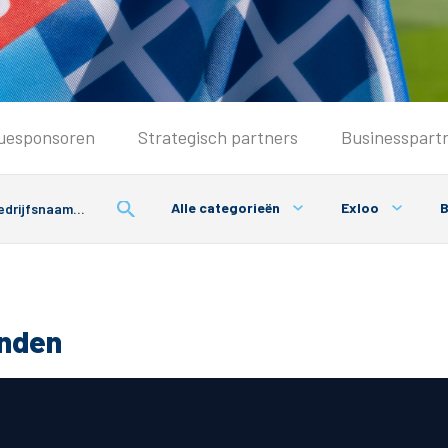
Seizoenkaart & Clubcard
uesponsoren
Strategisch partners
Businesspart
Seizoenkaart 2026/2027
Seizoenkaart Vrouwen
Alle categorieën
Exloo
B
Clubcard
Voorwaarden seizoenkaart
onden
& Parkeren
PEC Zwolle App