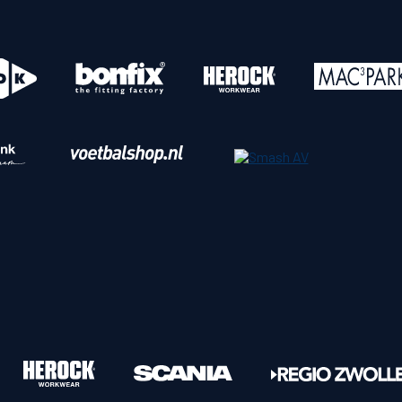
o
Download iOS
s
Download Android
nbaar vervoer
Veelgestelde vrage
Vrouwen
PEC Zwolle Vrouwen