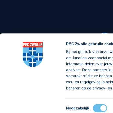
Stadionexposure
Skyb
Wedstrijdsponsorschappen
Busin
Wedstrijdarrangementen
PEC Zwolle gebruikt cook
Bij het gebruik van onze w
Regio Zwolle United
Maatschappelijk
om functies voor social m
informatie delen over jouw
Over Regio Zwolle United
Over maatschapp
analyse. Deze partners ku
verstrekt of die ze hebben
Nieuws MVO & Regio
Projecten maats
wet- en regelgeving in ach
Jaarprogramma
Goede Doelen
beheren op de privacy- en 
ANBI-stichting
Toestemmingsselectie
© 2026 PEC
Noodzakelijk