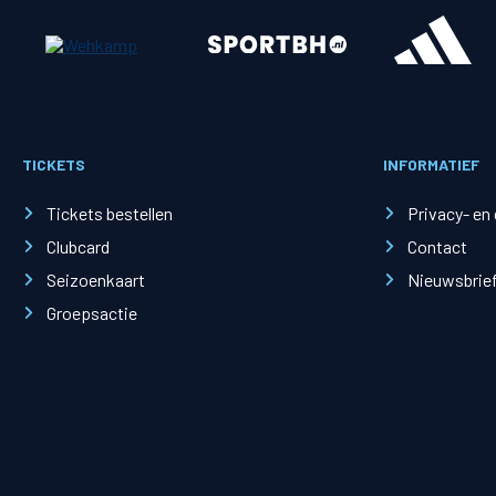
Merchandise
Supporterszak
Fanshop
Supporterszak
TICKETS
INFORMATIEF
Webshop
Vakcoördinato
Tickets bestellen
Privacy- en
Clubcard
Contact
Seizoenkaart
Nieuwsbrie
Groepsactie
Mogelijkheden
Busines
PEC Zwolle Businessclub
Baker 
Business seats
Schef