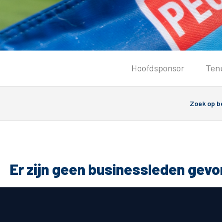
Tickets
Hoofdsponsor
Ten
Kaartverkoopinformatie
Koop tickets
Ticket Resale
Groepsactie
PEC Zwolle Vrouwen
Groundhoppers
Er zijn geen businessleden gev
Algemeen
Route 