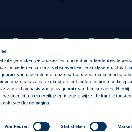
oxen
Strategisch partners
essclub
Businesspartners
Businessleden
Partners PEC Zwolle Vrouw
ies
ebsite gebruiken we cookies om content en advertenties te pers
Economie
Vitalit
edia te bieden en om ons websiteverkeer te analyseren. Ook ku
Download onze App
 gebruik van onze site met onze partners voor social media, adv
elijk
Over economie
Over
nnen deze gegevens combineren met andere informatie die jij aa
 verzameld op basis van jouw gebruik van hun services. Hierbij
chappelijk
Projecten economie
Pro
t, we doen dit op een veilige en integere wijze. Je kunt je toest
cookieverklaring pagina.
 Zwolle
Concept, Ontwerp en Technische Realisatie:
Int
Voorkeuren
Statistieken
Market