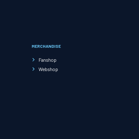
Evenementen
Open Dag
MERCHANDISE
Kinderfeestjes
Fanshop
Webshop
Nieuws & contact
Zakelijk nieuws
Zakelijke events