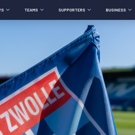
YS
TEAMS
SUPPORTERS
BUSINESS
Algemeen
Historie
Ons verhaal
Contact
Werken bij PEC Zwolle
Organisatie
Governance
Pers
Samenwerkingen
Documenten