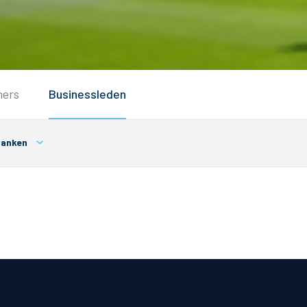
Service
ners
Businessleden
Inloggen
Contact
anken
Horeca