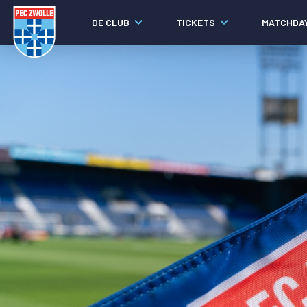
DE CLUB
TICKETS
MATCHDA
Nieuws
Laatste nieuws
Video's
Fotoverslagen
Social media
Agenda