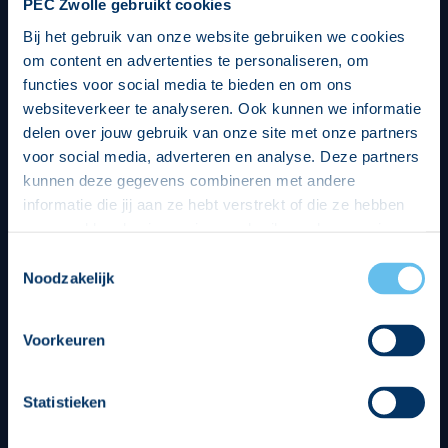
PEC Zwolle gebruikt cookies
Bij het gebruik van onze website gebruiken we cookies
om content en advertenties te personaliseren, om
functies voor social media te bieden en om ons
websiteverkeer te analyseren. Ook kunnen we informatie
delen over jouw gebruik van onze site met onze partners
voor social media, adverteren en analyse. Deze partners
kunnen deze gegevens combineren met andere
informatie die jij aan ze hebt verstrekt of die ze hebben
verzameld op basis van jouw gebruik van hun services.
Hierbij nemen wij wet- en regelgeving in acht, we doen dit
Toestemmingsselectie
op een veilige en integere wijze. Je kunt je toestemming
Noodzakelijk
beheren op de privacy- en cookieverklaring pagina.
Divisie partners
Voorkeuren
Statistieken