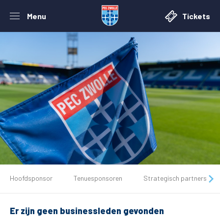
Menu
Tickets
De club
Hoofdsponsor
Tenuesponsoren
Strategisch partners
Tickets
Er zijn geen businessleden gevonden
Matchdays