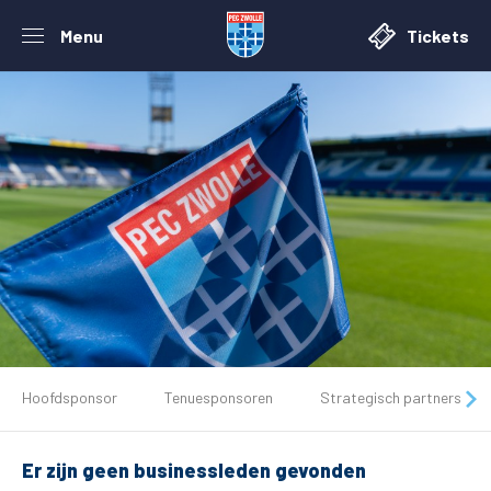
Menu
Tickets
De club
Hoofdsponsor
Tenuesponsoren
Strategisch partners
Tickets
Er zijn geen businessleden gevonden
Matchdays