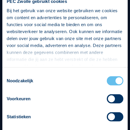
PEC Zwolle gebruikt cookies
Bij het gebruik van onze website gebruiken we cookies
om content en advertenties te personaliseren, om
functies voor social media te bieden en om ons
websiteverkeer te analyseren. Ook kunnen we informatie
delen over jouw gebruik van onze site met onze partners
voor social media, adverteren en analyse. Deze partners
kunnen deze gegevens combineren met andere
informatie die jij aan ze hebt verstrekt of die ze hebben
verzameld op basis van jouw gebruik van hun services.
Hierbij nemen wij wet- en regelgeving in acht, we doen dit
Toestemmingsselectie
op een veilige en integere wijze. Je kunt je toestemming
Noodzakelijk
beheren op de privacy- en cookieverklaring pagina.
Divisie partners
Voorkeuren
Statistieken