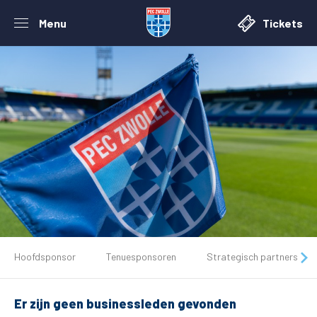
Menu
Tickets
De club
Hoofdsponsor
Tenuesponsoren
Strategisch partners
Tickets
Er zijn geen businessleden gevonden
Matchdays