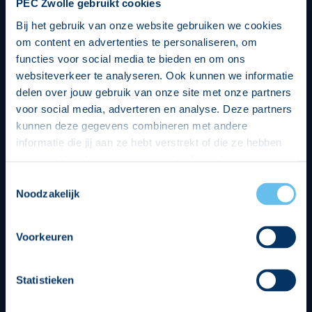
PEC Zwolle gebruikt cookies
Bij het gebruik van onze website gebruiken we cookies
om content en advertenties te personaliseren, om
functies voor social media te bieden en om ons
websiteverkeer te analyseren. Ook kunnen we informatie
delen over jouw gebruik van onze site met onze partners
voor social media, adverteren en analyse. Deze partners
kunnen deze gegevens combineren met andere
informatie die jij aan ze hebt verstrekt of die ze hebben
verzameld op basis van jouw gebruik van hun services.
Hierbij nemen wij wet- en regelgeving in acht, we doen dit
Toestemmingsselectie
op een veilige en integere wijze. Je kunt je toestemming
Noodzakelijk
beheren op de privacy- en cookieverklaring pagina.
Divisie partners
Voorkeuren
Statistieken