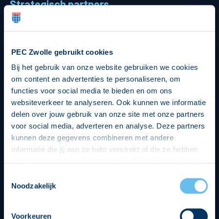
Strategisch partners
PEC Zwolle gebruikt cookies
Bij het gebruik van onze website gebruiken we cookies
om content en advertenties te personaliseren, om
functies voor social media te bieden en om ons
websiteverkeer te analyseren. Ook kunnen we informatie
delen over jouw gebruik van onze site met onze partners
voor social media, adverteren en analyse. Deze partners
kunnen deze gegevens combineren met andere
informatie die jij aan ze hebt verstrekt of die ze hebben
verzameld op basis van jouw gebruik van hun services.
Hierbij nemen wij wet- en regelgeving in acht, we doen dit
Toestemmingsselectie
op een veilige en integere wijze. Je kunt je toestemming
Noodzakelijk
beheren op de privacy- en cookieverklaring pagina.
Voorkeuren