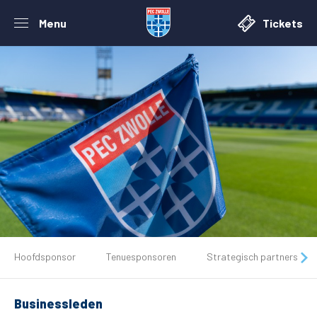
Menu
Tickets
Hoofdsponsor
Tenuesponsoren
Strategisch partners
De club
Tickets
Businessleden