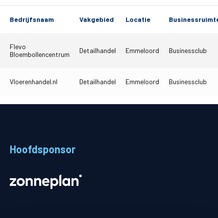
Matchdays
Bedrijfsnaam
Vakgebied
Locatie
Businessruimt
Teams
Flevo
Detailhandel
Emmeloord
Businessclub
Bloembollencentrum
Supporters
Business
Vloerenhandel.nl
Detailhandel
Emmeloord
Businessclub
MVO & Regio
Fanshop
Hoofdsponsor