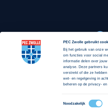
Stadionexposure
Skyb
Wedstrijdsponsorschappen
Busin
Wedstrijdarrangementen
PEC Zwolle gebruikt cook
Bij het gebruik van onze w
Regio Zwolle United
Maatschappelijk
om functies voor social m
informatie delen over jouw
Over Regio Zwolle United
Over maatschapp
analyse. Deze partners ku
verstrekt of die ze hebben
Nieuws MVO & Regio
Projecten maats
wet- en regelgeving in ach
ANBI-stichting
Goede Doelen
beheren op de privacy- en 
Jaarprogramma
Toestemmingsselectie
© 2026 PEC
Noodzakelijk