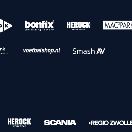
o
Download iOS
s
Download Android
nbaar vervoer
Veelgestelde vrage
Vrouwen
PEC Zwolle Vrouwen