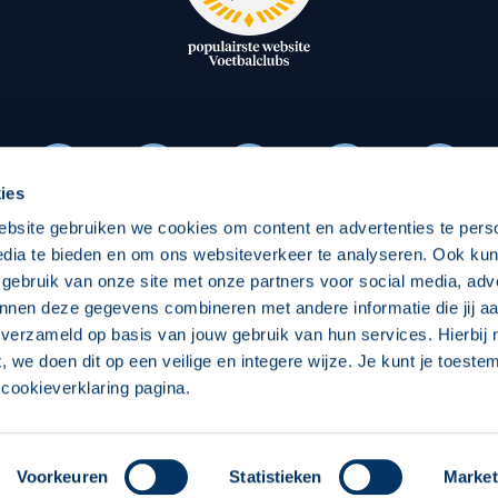
oxen
Strategisch partners
essclub
Businesspartners
Businessleden
Partners PEC Zwolle Vrouw
ies
ebsite gebruiken we cookies om content en advertenties te pers
Economie
Vitalit
edia te bieden en om ons websiteverkeer te analyseren. Ook ku
Download onze App
 gebruik van onze site met onze partners voor social media, adv
elijk
Over economie
Over
nnen deze gegevens combineren met andere informatie die jij aa
 verzameld op basis van jouw gebruik van hun services. Hierbij
chappelijk
Projecten economie
Pro
t, we doen dit op een veilige en integere wijze. Je kunt je toest
cookieverklaring pagina.
 Zwolle
Concept, Ontwerp en Technische Realisatie:
Int
Voorkeuren
Statistieken
Market