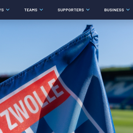
YS
TEAMS
SUPPORTERS
BUSINESS
Algemeen
Historie
Ons verhaal
Contact
Werken bij PEC Zwolle
Governance
Pers
Organisatie
Samenwerkingen
Documenten