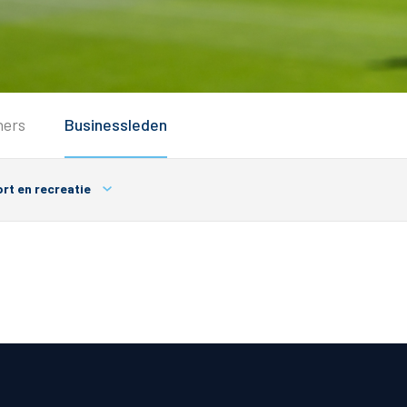
Service
ners
Businessleden
Inloggen
Contact
rt en recreatie
Horeca