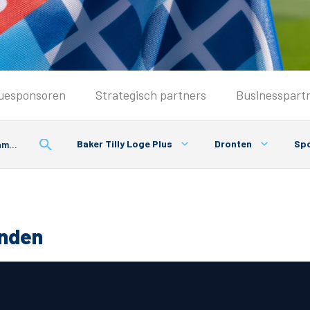
Seizoenkaart & Clubcard
uesponsoren
Strategisch partners
Businesspart
Seizoenkaart 2026/2027
Seizoenkaart Vrouwen
Baker Tilly Loge Plus
Dronten
Spo
Clubcard
Voorwaarden seizoenkaart
onden
& Parkeren
PEC Zwolle App