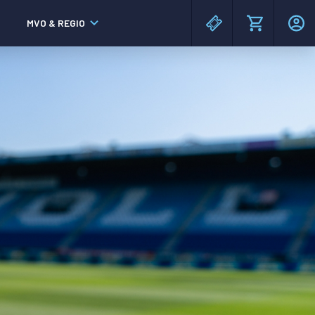
MVO & REGIO
MAC³PARK stadion
MAC³PARK stadion
Lumen Hotel & Events