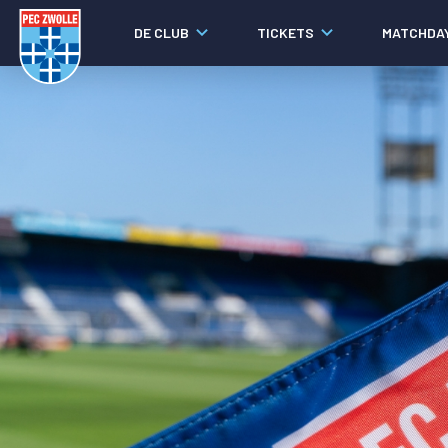
DE CLUB
TICKETS
MATCHDA
Nieuws
Video's
Fotoverslagen
Social media
Agenda
Laatste nieuws