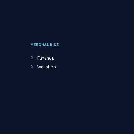
Evenementen
Open Dag
MERCHANDISE
Kinderfeestjes
Fanshop
Webshop
Nieuws & contact
Zakelijk nieuws
Zakelijke events