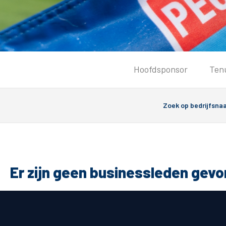
Tickets
Hoofdsponsor
Ten
Kaartverkoopinformatie
Koop tickets
Ticket Resale
Groepsactie
Groundhoppers
PEC Zwolle Vrouwen
Er zijn geen businessleden gev
Algemeen
Route 