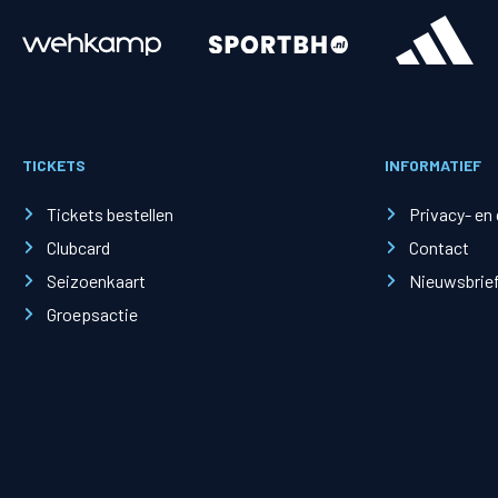
Merchandise
Supporterszak
Fanshop
Supporterszak
TICKETS
INFORMATIEF
Webshop
Vakcoördinato
Tickets bestellen
Privacy- en
Clubcard
Contact
Seizoenkaart
Nieuwsbrie
Groepsactie
Mogelijkheden
Busines
PEC Zwolle Businessclub
Baker 
Business seats
Schef