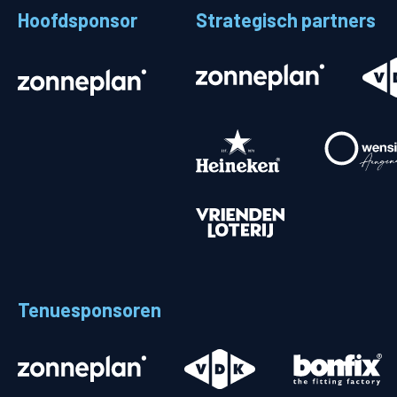
Hoofdsponsor
Strategisch partners
Stadionplattegrond
Aut
Veelgestelde vragen
Fiet
Fanshop
Ope
Heren
Spelers en staf
Programma
Uitslagen
Tenuesponsoren
Stand
Trainingsschema